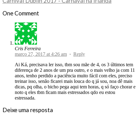
Carnival Dublin 2017 - Carnaval na Irlanda
One Comment
Cris Ferreira
março 27, 2017 at 4:26 am
·
Reply
Ai Ká, precisava ler isso, tbm sou mãe de 4, os 3 últimos tem
diferença de 2 anos de um pra outro, e o mais velho ja com 11
anos, tenho perdido a paciência muito fácil com eles, preciso
treinar isso, senão ficarei mais louca do q já sou, noa dê mais
dicas, pq olha, o bicho pega aqui tem horas, q só faço chorar e
noto q eles tbm ficam mais estressados qdo eu estou
estressada.
Deixe uma resposta