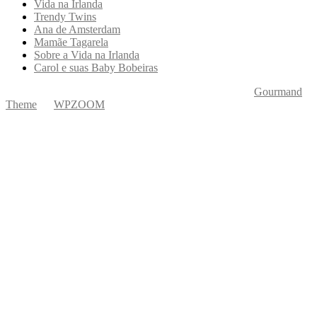
Vida na Irlanda
Trendy Twins
Ana de Amsterdam
Mamãe Tagarela
Sobre a Vida na Irlanda
Carol e suas Baby Bobeiras
Copyright © 2026 Ká Entre Nós Por Karine Keogh
—
Gourmand
Theme
by
WPZOOM