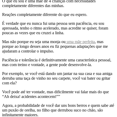
O que eu sou é uma mãe de 4 crianças com necessidades
completamente diferentes das minhas.
Reações completamente diferente do que eu espero.
É verdade que eu nunca fui uma pessoa sem paciência, eu sou
apressada, tenho o ritmo acelerado, mas acredite se quiser, foram
poucas as vezes que eu cruzei a linha.
Mas não porque eu seja uma monja ou
uma mãe perfeita
, mas
porque ao longo desses anos eu fiz pequenas adaptações que me
ajudaram a controlar o impulso.
Paciência e tolerância é definitivamente uma característica pessoal,
mas com treino e vontade, a gente pode desenvolve-la.
Por exemplo, se você está dando um jantar na sua casa e sua amiga
derruba uma taça de vinho no seu carpete, você vai bater ou gritar
com ela?
Você pode até ter vontade, mas dificilmente vai falar mais do que
“Ah deixa! acidentes acontecem!””
Agora, a probabilidade de você dar uns bons berros e quem sabe até
um puxão de orelha, no filho que derrubou suco no chão, são
infinitamente maiores.