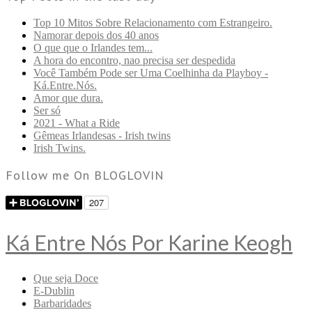
Top 10 Mitos Sobre Relacionamento com Estrangeiro.
Namorar depois dos 40 anos
O que que o Irlandes tem...
A hora do encontro, nao precisa ser despedida
Você Também Pode ser Uma Coelhinha da Playboy -
Ká.Entre.Nós.
Amor que dura.
Ser só
2021 - What a Ride
Gêmeas Irlandesas - Irish twins
Irish Twins.
Follow me On BLOGLOVIN
Ká Entre Nós Por Karine Keogh
Que seja Doce
E-Dublin
Barbaridades