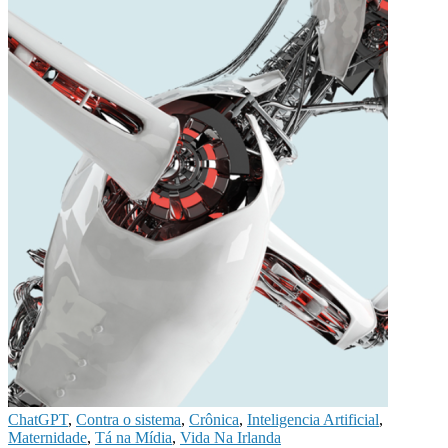
ChatGPT
,
Contra o sistema
,
Crônica
,
Inteligencia Artificial
,
Maternidade
,
Tá na Mídia
,
Vida Na Irlanda