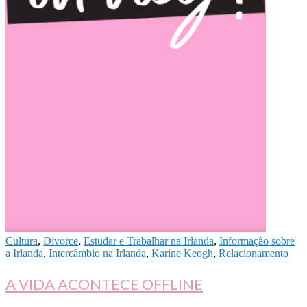
Cultura
,
Divorce
,
Estudar e Trabalhar na Irlanda
,
Informação sobre
a Irlanda
,
Intercâmbio na Irlanda
,
Karine Keogh
,
Relacionamento
A VIDA ACONTECE OFFLINE