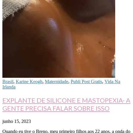
Brasil
,
Karine Keogh
,
Maternidade
,
Publi Post Gratis
,
Vida Na
Irlanda
EXPLANTE DE SILICONE E MASTOPEXIA- A
GENTE PRECISA FALAR SOBRE ISSO
junho 15, 2023
Quando eu tive o Breno, meu primeiro filhos aos 22 anos, a onda do