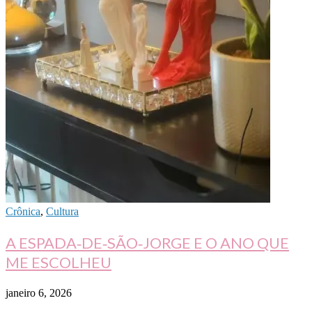
Crônica
,
Cultura
A ESPADA‑DE‑SÃO‑JORGE E O ANO QUE
ME ESCOLHEU
janeiro 6, 2026