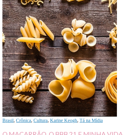
Brasil
,
Crônica
,
Cultura
,
Karine Keogh
,
Tá na Mídia
O MACARRÃO, O BBB 21 E MINHA VIDA.