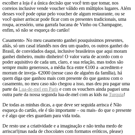
escolher a loja é a única decisão que você tem que tomar, nos
correios inclusive vende voucher válido em múltiplos lugares. Além
desses você pode optar pelo voucher de algum restaurante, ou se
você quiser arriscar pode ficar com os presentes tradicionais, uma
roupa, acessório, uma garrafa bacana de Vinho ou Champagne,
enfim, só não se esqueça do cartão!
Casamento- No meu casamento ganhei pouquissimos presentes,
aliás, só um casal irlandês nos deu um quadro, os outros ganhei do
Brasil, de convidados daqui, inclusive brasileiros que aqui moram
ganhei dinheiro, muito dinheiro! O valor varia de acordo com o
poder aquisitivo de cada um, claro, e sua relação, mas todos são
sempre muito generosos, a média fica entre €100 a -acreditem e
morram de inveja- €2000 (nesse caso de alguém da família), há
quem diga que ganhou mais com presente do que gastou com o
casamento, no meu caso não chegou a isso, mas deu pra pagar uma
parte da
Lua-de-mel em Paris
e com os vouchers ainda paguei uma
outra parte da nossa segunda lua-de-mel com as kids na
Turquia
!
De todas as minhas dicas, a que deve ser seguida arrisca é Não
esqueça do cartão, ele é tão importante – ou mais- do que o presente
e é algo que eles guardam para vida toda.
De resto use a criatividade e a imaginação e não tenha medo de
arriscar!(mas nada de chocolates com formatos eróticos, please)