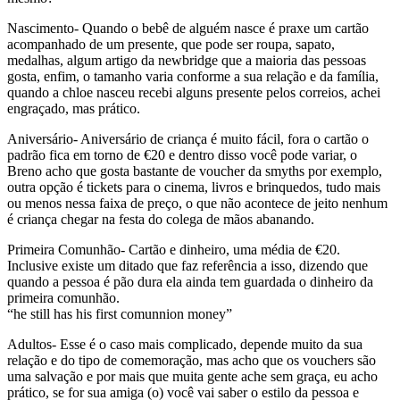
Nascimento- Quando o bebê de alguém nasce é praxe um cartão
acompanhado de um presente, que pode ser roupa, sapato,
medalhas, algum artigo da newbridge que a maioria das pessoas
gosta, enfim, o tamanho varia conforme a sua relação e da família,
quando a chloe nasceu recebi alguns presente pelos correios, achei
engraçado, mas prático.
Aniversário- Aniversário de criança é muito fácil, fora o cartão o
padrão fica em torno de €20 e dentro disso você pode variar, o
Breno acho que gosta bastante de voucher da smyths por exemplo,
outra opção é tickets para o cinema, livros e brinquedos, tudo mais
ou menos nessa faixa de preço, o que não acontece de jeito nenhum
é criança chegar na festa do colega de mãos abanando.
Primeira Comunhão- Cartão e dinheiro, uma média de €20.
Inclusive existe um ditado que faz referência a isso, dizendo que
quando a pessoa é pão dura ela ainda tem guardada o dinheiro da
primeira comunhão.
“he still has his first comunnion money”
Adultos- Esse é o caso mais complicado, depende muito da sua
relação e do tipo de comemoração, mas acho que os vouchers são
uma salvação e por mais que muita gente ache sem graça, eu acho
prático, se for sua amiga (o) você vai saber o estilo da pessoa e