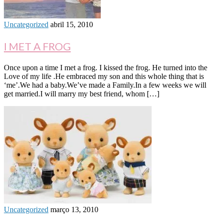
Uncategorized
abril 15, 2010
I MET A FROG
Once upon a time I met a frog. I kissed the frog. He turned into the
Love of my life .He embraced my son and this whole thing that is
‘me’.We had a baby.We’ve made a Family.In a few weeks we will
get married.I will marry my best friend, whom […]
Uncategorized
março 13, 2010