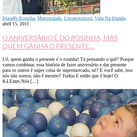
Irlandês Rosinha
,
Maternidade
,
Uncategorized
,
Vida Na Irlanda
abril 15, 2011
O ANIVERSÁRIO É DO ROSINHA, MAS
QUEM GANHA O PRESENTE…
Ué, quem ganha o presente é o rosinha! Tá pensando o quê? Porque
vamos combinar, essa história de fazer aniversário e dar presente
para os outros é super coisa de supermercado, né? E você sabe, isso
nós não somos, não é mesmo? Turkia E então que é hoje! O
Ká.Entre.Nós […]