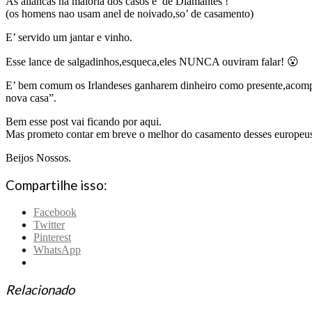
As aliancas na maioria dos casos e’ de Diamantes !
(os homens nao usam anel de noivado,so’ de casamento)
E’ servido um jantar e vinho.
Esse lance de salgadinhos,esqueca,eles NUNCA ouviram falar! 😮
E’ bem comum os Irlandeses ganharem dinheiro como presente,acompa
nova casa”.
Bem esse post vai ficando por aqui.
Mas prometo contar em breve o melhor do casamento desses europ
Beijos Nossos.
Compartilhe isso:
Facebook
Twitter
Pinterest
WhatsApp
Relacionado