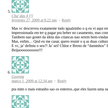
Cha' das 4 [!]
fevereiro 27, 2009 at 8:22 pm
·
Reply
Mas vc descreveu exatamente tudo igualzinho o q eu vi aqui e
impressionada em ter q pagar pra beber no casamento, mas como j
Tambem nao gostei da ideia das criancas nao serem bem-vindas
Mas, enfim… Qnd eu me casar, quero reunir o q as duas cultur
E vc, ja’ definiu o seu?! Ja’ sei! Chloe e Breno de “daminhos” 
Beijaoooooooooo!!!
Georgia
março 1, 2009 at 12:34 am
·
Reply
pra mim o mais estranho sao os enterros..que eles fazem uma s