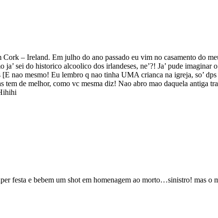
m Cork – Ireland. Em julho do ano passado eu vim no casamento do me
a’ sei do historico alcoolico dos irlandeses, ne’?! Ja’ pude imaginar 
 [E nao mesmo! Eu lembro q nao tinha UMA crianca na igreja, so’ dps 
as tem de melhor, como vc mesma diz! Nao abro mao daquela antiga tra
Hihihi
uper festa e bebem um shot em homenagem ao morto…sinistro! mas o mai