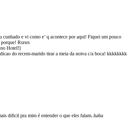
u cunhado e vi como e’ q acontece por aqui! Fiquei um pouco
o porque! Rsrsrs
no Hotel!]
dicao do recem-marido tirar a meia da noiva c/a boca! kkkkkkkk
s dificil pra mim é entender o que eles falam..haha