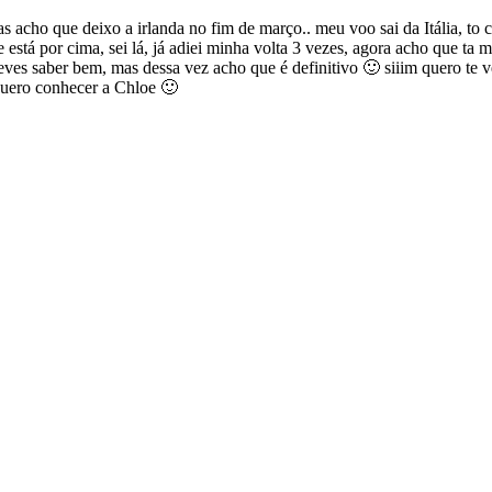
s acho que deixo a irlanda no fim de março.. meu voo sai da Itália, t
está por cima, sei lá, já adiei minha volta 3 vezes, agora acho que ta 
deves saber bem, mas dessa vez acho que é definitivo 🙂 siiim quero te 
quero conhecer a Chloe 🙂