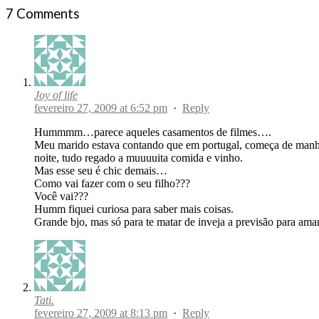
7 Comments
Joy of life
fevereiro 27, 2009 at 6:52 pm
·
Reply
Hummmm…parece aqueles casamentos de filmes….
Meu marido estava contando que em portugal, começa de manhã a
noite, tudo regado a muuuuita comida e vinho.
Mas esse seu é chic demais…
Como vai fazer com o seu filho???
Você vai???
Humm fiquei curiosa para saber mais coisas.
Grande bjo, mas só para te matar de inveja a previsão para am
Tati.
fevereiro 27, 2009 at 8:13 pm
·
Reply