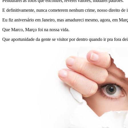
Pendurarei as fotos que encontrei, reverei valores, mudarei padrões.
E definitivamente, nunca cometerem nenhum crime, nosso direito de ir
Eu fiz aniversário em Janeiro, mas amadureci mesmo, agora, em Març
Que Marco, Março foi na nossa vida.
Que aportunidade da gente se visitor por dentro quando ir pra fora de