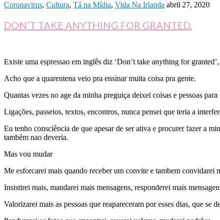
Coronavirus
,
Cultura
,
Tá na Mídia
,
Vida Na Irlanda
abril 27, 2020
DON’T TAKE ANYTHING FOR GRANTED.
Existe uma espressao em inglês diz ‘Don’t take anything for granted’,
Acho que a quarentena veio pra ensinar muita coisa pra gente.
Quantas vezes no age da minha preguiça deixei coisas e pessoas para
Ligações, passeios, textos, encontros, nunca pensei que teria a inter
Eu tenho consciência de que apesar de ser ativa e procurer fazer a m
também nao deveria.
Mas vou mudar
Me esforcarei mais quando receber um convite e tambem convidarei m
Insistirei mais, mandarei mais mensagens, responderei mais mensagens
Valorizarei mais as pessoas que reapareceram por esses dias, que se de