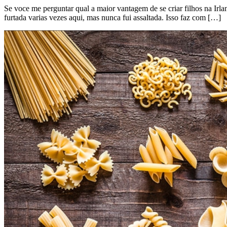
Se voce me perguntar qual a maior vantagem de se criar filhos na Irlan
furtada varias vezes aqui, mas nunca fui assaltada. Isso faz com […]