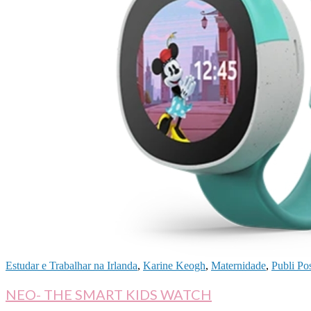
Estudar e Trabalhar na Irlanda
,
Karine Keogh
,
Maternidade
,
Publi Pos
NEO- THE SMART KIDS WATCH