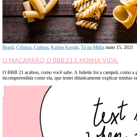
Brasil
,
Crônica
,
Cultura
,
Karine Keogh
,
Tá na Mídia
maio 15, 2021
O MACARRÃO, O BBB 21 E MINHA VIDA.
O BBB 21 acabou, como você sabe. A Juliette foi a campeã, como a gent
incompreendida como ela, que tentei didaticamente explicar minhas r