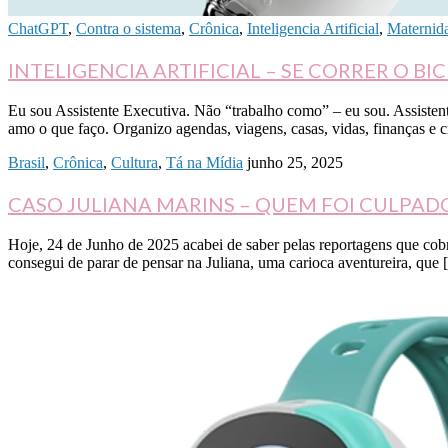
ChatGPT
,
Contra o sistema
,
Crônica
,
Inteligencia Artificial
,
Maternid
INTELIGENCIA ARTIFICIAL – SE CORRER O BI
Eu sou Assistente Executiva. Não “trabalho como” – eu sou. Assistente
amo o que faço. Organizo agendas, viagens, casas, vidas, finanças e c
Brasil
,
Crônica
,
Cultura
,
Tá na Mídia
junho 25, 2025
CASO JULIANA MARINS – QUEM FOI CULPAD
Hoje, 24 de Junho de 2025 acabei de saber pelas reportagens que cobr
consegui de parar de pensar na Juliana, uma carioca aventureira, que