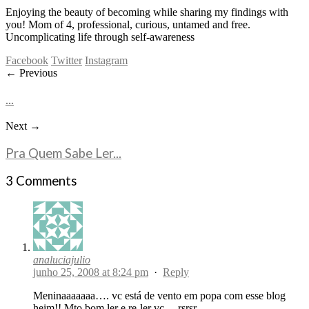
Enjoying the beauty of becoming while sharing my findings with
you! Mom of 4, professional, curious, untamed and free.
Uncomplicating life through self-awareness
Facebook
Twitter
Instagram
← Previous
...
Next →
Pra Quem Sabe Ler...
3 Comments
analuciajulio
junho 25, 2008 at 8:24 pm
·
Reply
Meninaaaaaaa…. vc está de vento em popa com esse blog
heim!! Mto bom ler e re-ler vc… rsrsr