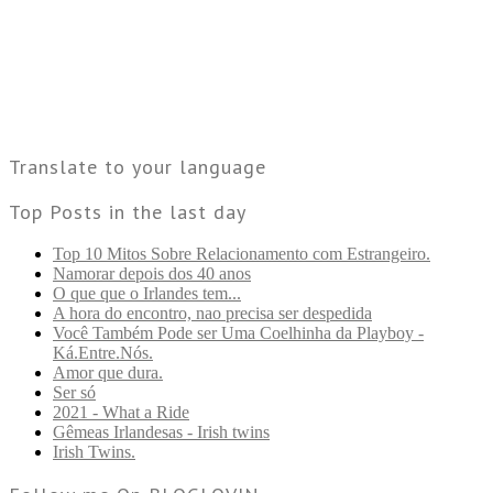
Translate to your language
Top Posts in the last day
Top 10 Mitos Sobre Relacionamento com Estrangeiro.
Namorar depois dos 40 anos
O que que o Irlandes tem...
A hora do encontro, nao precisa ser despedida
Você Também Pode ser Uma Coelhinha da Playboy -
Ká.Entre.Nós.
Amor que dura.
Ser só
2021 - What a Ride
Gêmeas Irlandesas - Irish twins
Irish Twins.