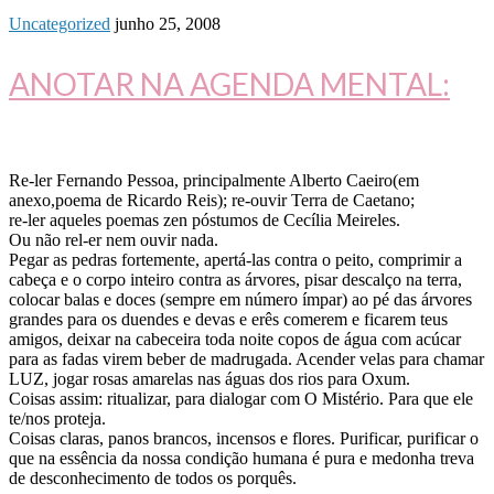
Uncategorized
junho 25, 2008
ANOTAR NA AGENDA MENTAL:
Re-ler Fernando Pessoa, principalmente Alberto Caeiro(em
anexo,poema de Ricardo Reis); re-ouvir Terra de Caetano;
re-ler aqueles poemas zen póstumos de Cecília Meireles.
Ou não rel-er nem ouvir nada.
Pegar as pedras fortemente, apertá-las contra o peito, comprimir a
cabeça e o corpo inteiro contra as árvores, pisar descalço na terra,
colocar balas e doces (sempre em número ímpar) ao pé das árvores
grandes para os duendes e devas e erês comerem e ficarem teus
amigos, deixar na cabeceira toda noite copos de água com acúcar
para as fadas virem beber de madrugada. Acender velas para chamar
LUZ, jogar rosas amarelas nas águas dos rios para Oxum.
Coisas assim: ritualizar, para dialogar com O Mistério. Para que ele
te/nos proteja.
Coisas claras, panos brancos, incensos e flores. Purificar, purificar o
que na essência da nossa condição humana é pura e medonha treva
de desconhecimento de todos os porquês.