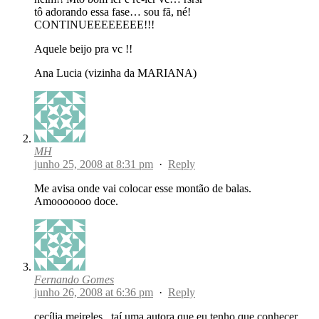
tô adorando essa fase… sou fã, né!
CONTINUEEEEEEEE!!!
Aquele beijo pra vc !!
Ana Lucia (vizinha da MARIANA)
MH
junho 25, 2008 at 8:31 pm
·
Reply
Me avisa onde vai colocar esse montão de balas.
Amooooooo doce.
Fernando Gomes
junho 26, 2008 at 6:36 pm
·
Reply
cecília meireles.. taí uma autora que eu tenho que conhecer