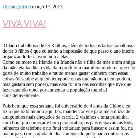
Uncategorized
março 17, 2013
VIVA VIVA!
O lado trabalhoso de ter 3 filhos, além de todos os lados trabalhosos
de ter 3 filhos é que eu tenho a impressão de que passo o ano inteiro
organizando festa e/ou indo a elas.
Como eu moro na Irlanda e a Irlanda não é filha da mãe e sim amiga
da mãe, ela facilita a vida da reprodutora mamífera moderna que não
gosta de muito trabalho e muito menos gastar dinheiro com essas
coisas (desculpe aí quem tem/pode ou as que não tem nem podem,
mas gastam sem poder), mas essa foi um das escolhas que tive que
fazer quando optei por aumentar a população mundial
consideravelmente.
Pois bem que essa semana foi aniversário de 4 anos da Chloe e eu
fiz o que todo mundo aqui faz, mandei convite para meia dúzia de
amiguinhos mais chegados da escola, 2 vizinhos e uma priminha,
com hora pra começar e hora para acabar, os pais deixavam as kids,
números de telefone e no final voltariam para buscar e assim foi, na
maior paz, com a ajuda de duas amigas do peito para controlar os