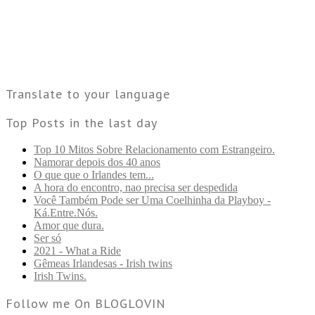
Translate to your language
Top Posts in the last day
Top 10 Mitos Sobre Relacionamento com Estrangeiro.
Namorar depois dos 40 anos
O que que o Irlandes tem...
A hora do encontro, nao precisa ser despedida
Você Também Pode ser Uma Coelhinha da Playboy -
Ká.Entre.Nós.
Amor que dura.
Ser só
2021 - What a Ride
Gêmeas Irlandesas - Irish twins
Irish Twins.
Follow me On BLOGLOVIN