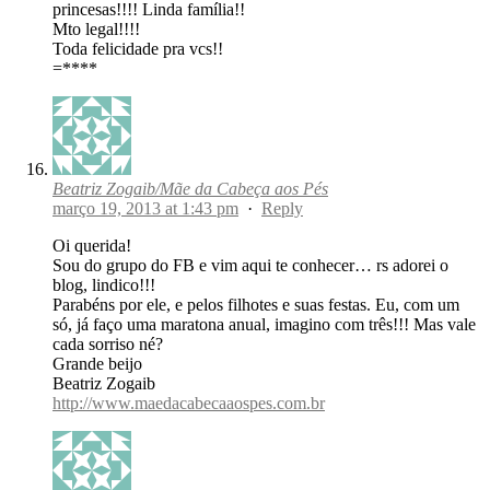
princesas!!!! Linda família!!
Mto legal!!!!
Toda felicidade pra vcs!!
=****
Beatriz Zogaib/Mãe da Cabeça aos Pés
março 19, 2013 at 1:43 pm
·
Reply
Oi querida!
Sou do grupo do FB e vim aqui te conhecer… rs adorei o
blog, lindico!!!
Parabéns por ele, e pelos filhotes e suas festas. Eu, com um
só, já faço uma maratona anual, imagino com três!!! Mas vale
cada sorriso né?
Grande beijo
Beatriz Zogaib
http://www.maedacabecaaospes.com.br