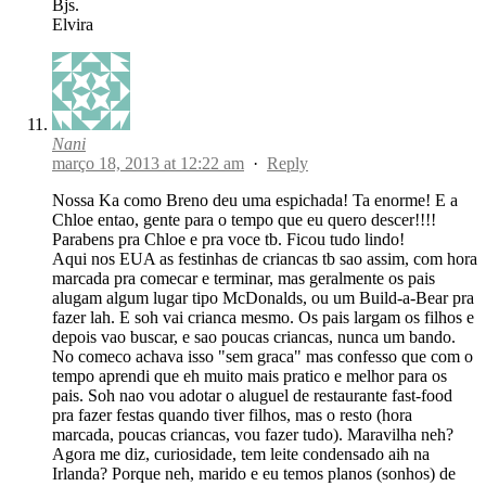
Bjs.
Elvira
Nani
março 18, 2013 at 12:22 am
·
Reply
Nossa Ka como Breno deu uma espichada! Ta enorme! E a
Chloe entao, gente para o tempo que eu quero descer!!!!
Parabens pra Chloe e pra voce tb. Ficou tudo lindo!
Aqui nos EUA as festinhas de criancas tb sao assim, com hora
marcada pra comecar e terminar, mas geralmente os pais
alugam algum lugar tipo McDonalds, ou um Build-a-Bear pra
fazer lah. E soh vai crianca mesmo. Os pais largam os filhos e
depois vao buscar, e sao poucas criancas, nunca um bando.
No comeco achava isso "sem graca" mas confesso que com o
tempo aprendi que eh muito mais pratico e melhor para os
pais. Soh nao vou adotar o aluguel de restaurante fast-food
pra fazer festas quando tiver filhos, mas o resto (hora
marcada, poucas criancas, vou fazer tudo). Maravilha neh?
Agora me diz, curiosidade, tem leite condensado aih na
Irlanda? Porque neh, marido e eu temos planos (sonhos) de