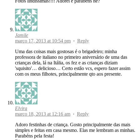
Fotos lindissimas!!!! Adorei e parabéns né?
Jamile
março 17, 2013 at 10:54 pm
·
Reply
Uma das coisas mais gostosas é o brigadeiro; minha
professora de italiano no primeiro aniversário de uma das
crianças dela, lá na Itália, os fez e as crianças diziam
'squisito'… delicioso… Certo estão vcs, espero fazer assim
com os meus filhotes, principalmente qto aos presente.
Elvira
março 18, 2013 at 12:16 am
·
Reply
Adoro festinhas de criança. Gosto principalmente das mais
simples e feitas em casa mesmo. Elas me lembram as minhas.
Parabéns pela festa!