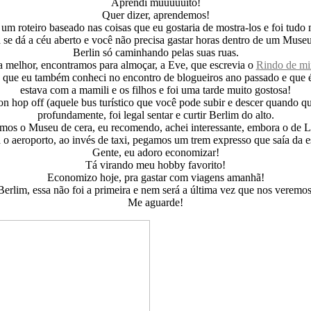
Aprendi muuuuuito!
Quer dizer, aprendemos!
um roteiro baseado nas coisas que eu gostaria de mostra-los e foi tudo m
 se dá a céu aberto e você não precisa gastar horas dentro de um Museu 
Berlin só caminhando pelas suas ruas.
da melhor, encontramos para almoçar, a Eve, que escrevia o
Rindo de m
dia, que eu também conheci no encontro de blogueiros ano passado e que
estava com a mamili e os filhos e foi uma tarde muito gostosa!
hop off (aquele bus turístico que você pode subir e descer quando quis
profundamente, foi legal sentar e curtir Berlim do alto.
s o Museu de cera, eu recomendo, achei interessante, embora o de Lo
a o aeroporto, ao invés de taxi, pegamos um trem expresso que saía da
Gente, eu adoro economizar!
Tá virando meu hobby favorito!
Economizo hoje, pra gastar com viagens amanhã!
Berlim, essa não foi a primeira e nem será a última vez que nos veremos
Me aguarde!