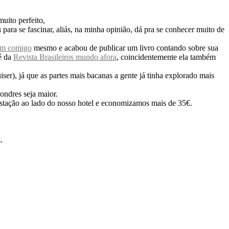
uito perfeito,
para se fascinar, aliás, na minha opinião, dá pra se conhecer muito de
im comigo
mesmo e acabou de publicar um livro contando sobre sua
 é da
Revista Brasileiros mundo afora
, coincidentemente ela também
er), já que as partes mais bacanas a gente já tinha explorado mais
ndres seja maior.
 estação ao lado do nosso hotel e economizamos mais de 35€.
.