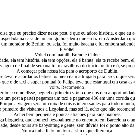
oisa que eu preciso dizer nesse post, é que eu adoro história, e que eu 
 hospedada na casa de um amigo brasileiro que eu fiz em Amsterdam que
um morador de Berlim, ou seja, foi muito bacana e fui embora sabendo 
E voltei.
Voltei com mamili, Breno e Chloe.
de, ela tem história, ela tem opções, ela é barata, ela te recebe bem, e
iagem de final de semana foi maravilhosa do início ao fim e ó, se prepa
A começar pela nossa ida para o aeroporto de Dublin.
evar e acordar os babies no meio da madrugada para isso, o que seria i
 que o de taxi e super pontual (o Felipe teve que estar aqui em casa as
volta. Recomendo!
lim e como disse, peguei o primeiro vôo o que nos deu a oportunidade
ece um post a parte) pegamos um taxi e pagamos 43€ em uma corrida qu
Porque a viagem seria um mix de coisas interessantes para todo mundo
o primeiro dia visitamos a Legoland, mas sei lá, acho que não recomend
Achei bem pequena e poucas atrações para kids maiores.
a blogueira, que conheci pessoalmente no encontro em Barcelona o a
dade, desde tours até babysitting e gente, sem dúvida foi o ponto alto d
Nunca tinha feito um tour assim e que diferença!