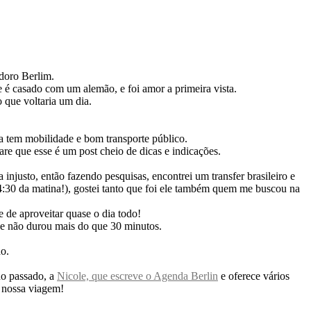
adoro Berlim.
 é casado com um alemão, e foi amor a primeira vista.
que voltaria um dia.
la tem mobilidade e bom transporte público.
re que esse é um post cheio de dicas e indicações.
njusto, então fazendo pesquisas, encontrei um transfer brasileiro e
 4:30 da matina!), gostei tanto que foi ele também quem me buscou na
 de aproveitar quase o dia todo!
e não durou mais do que 30 minutos.
,
o.
no passado, a
Nicole, que escreve o Agenda Berlin
e oferece vários
a nossa viagem!