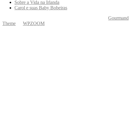
Sobre a Vida na Irlanda
Carol e suas Baby Bobeiras
Copyright © 2026 Ká Entre Nós Por Karine Keogh
—
Gourmand
Theme
by
WPZOOM