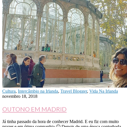
Cultura
,
Intercâmbio na Irlanda
,
Travel Blogger
,
Vida Na Irlanda
novembro 18, 2018
OUTONO EM MADRID
Já tinha passado da hora de conhecer Madrid. E eu fiz com muito
prazer e em ótima companhia 🙂 Depois de uma época conturbada