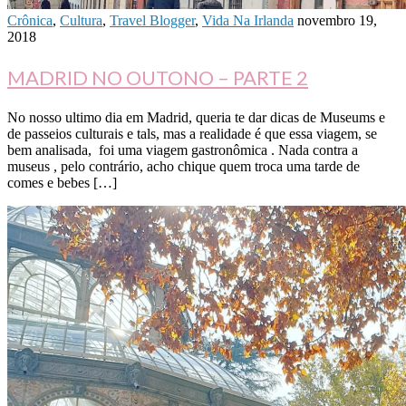
Crônica
,
Cultura
,
Travel Blogger
,
Vida Na Irlanda
novembro 19,
2018
MADRID NO OUTONO – PARTE 2
No nosso ultimo dia em Madrid, queria te dar dicas de Museums e
de passeios culturais e tals, mas a realidade é que essa viagem, se
bem analisada, foi uma viagem gastronômica . Nada contra a
museus , pelo contrário, acho chique quem troca uma tarde de
comes e bebes […]