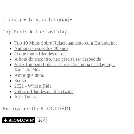
Translate to your language
Top Posts in the last day
Top 10 Mitos Sobre Relacionamento com Estrangeiro.
Namorar depois dos 40 anos
O que que o Irlandes tem...
A hora do encontro, nao precisa ser despedida
Você Também Pode ser Uma Coelhinha da Playboy -
Ká.Entre.Nós.
Amor que dura.
Ser só
2021 - What a Ride
Gêmeas Irlandesas - Irish twins
Irish Twins.
Follow me On BLOGLOVIN