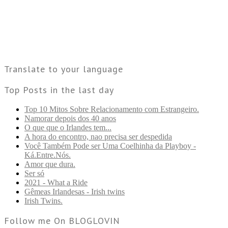
Translate to your language
Top Posts in the last day
Top 10 Mitos Sobre Relacionamento com Estrangeiro.
Namorar depois dos 40 anos
O que que o Irlandes tem...
A hora do encontro, nao precisa ser despedida
Você Também Pode ser Uma Coelhinha da Playboy -
Ká.Entre.Nós.
Amor que dura.
Ser só
2021 - What a Ride
Gêmeas Irlandesas - Irish twins
Irish Twins.
Follow me On BLOGLOVIN