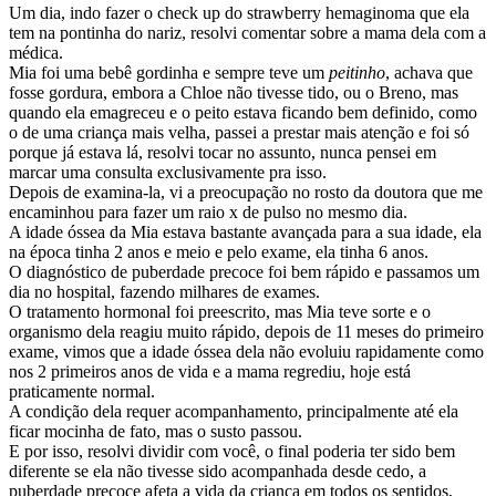
Um dia, indo fazer o check up do strawberry hemaginoma que ela
tem na pontinha do nariz, resolvi comentar sobre a mama dela com a
médica.
Mia foi uma bebê gordinha e sempre teve um
peitinho
, achava que
fosse gordura, embora a Chloe não tivesse tido, ou o Breno, mas
quando ela emagreceu e o peito estava ficando bem definido, como
o de uma criança mais velha, passei a prestar mais atenção e foi só
porque já estava lá, resolvi tocar no assunto, nunca pensei em
marcar uma consulta exclusivamente pra isso.
Depois de examina-la, vi a preocupação no rosto da doutora que me
encaminhou para fazer um raio x de pulso no mesmo dia.
A idade óssea da Mia estava bastante avançada para a sua idade, ela
na época tinha 2 anos e meio e pelo exame, ela tinha 6 anos.
O diagnóstico de puberdade precoce foi bem rápido e passamos um
dia no hospital, fazendo milhares de exames.
O tratamento hormonal foi preescrito, mas Mia teve sorte e o
organismo dela reagiu muito rápido, depois de 11 meses do primeiro
exame, vimos que a idade óssea dela não evoluiu rapidamente como
nos 2 primeiros anos de vida e a mama regrediu, hoje está
praticamente normal.
A condição dela requer acompanhamento, principalmente até ela
ficar mocinha de fato, mas o susto passou.
E por isso, resolvi dividir com você, o final poderia ter sido bem
diferente se ela não tivesse sido acompanhada desde cedo, a
puberdade precoce afeta a vida da criança em todos os sentidos,