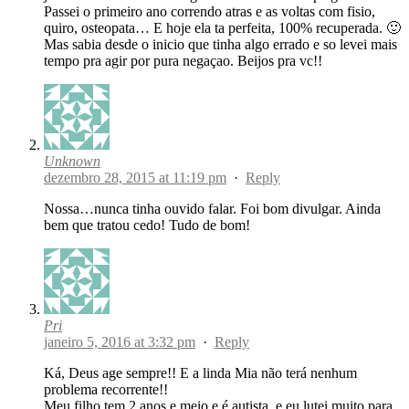
Passei o primeiro ano correndo atras e as voltas com fisio,
quiro, osteopata… E hoje ela ta perfeita, 100% recuperada. 🙂
Mas sabia desde o inicio que tinha algo errado e so levei mais
tempo pra agir por pura negaçao. Beijos pra vc!!
Unknown
dezembro 28, 2015 at 11:19 pm
·
Reply
Nossa…nunca tinha ouvido falar. Foi bom divulgar. Ainda
bem que tratou cedo! Tudo de bom!
Pri
janeiro 5, 2016 at 3:32 pm
·
Reply
Ká, Deus age sempre!! E a linda Mia não terá nenhum
problema recorrente!!
Meu filho tem 2 anos e meio e é autista, e eu lutei muito para