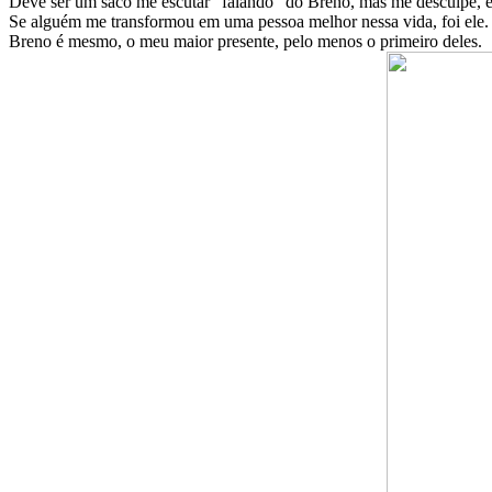
Deve ser um saco me escutar “falando” do Breno, mas me desculpe, eu
Se alguém me transformou em uma pessoa melhor nessa vida, foi ele.
Breno é mesmo, o meu maior presente, pelo menos o primeiro deles.