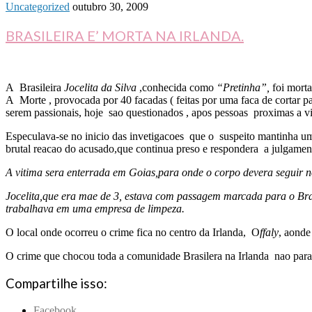
Uncategorized
outubro 30, 2009
BRASILEIRA E’ MORTA NA IRLANDA.
A Brasileira
Jocelita da Silva
,conhecida como
“Pretinha”,
foi morta
A Morte , provocada por 40 facadas ( feitas por uma faca de cortar p
serem passionais, hoje sao questionados , apos pessoas proximas a v
Especulava-se no inicio das invetigacoes que o suspeito mantinha u
brutal reacao do acusado,que continua preso e respondera a julgamen
A vitima sera enterrada em Goias,para onde o corpo devera seguir n
Jocelita,que era mae de 3, estava com passagem marcada para o Brasil
trabalhava em uma empresa de limpeza.
O local onde ocorreu o crime fica no centro da Irlanda, O
ffaly
, aonde
O crime que chocou toda a comunidade Brasilera na Irlanda nao para 
Compartilhe isso:
Facebook