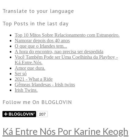
Translate to your language
Top Posts in the last day
Top 10 Mitos Sobre Relacionamento com Estrangeiro.
Namorar depois dos 40 anos
O que que o Irlandes tem...
A hora do encontro, nao precisa ser despedida
Você Também Pode ser Uma Coelhinha da Playboy -
Ká.Entre.Nós.
Amor que dura.
Ser só
2021 - What a Ride
Gêmeas Irlandesas - Irish twins
Irish Twins.
Follow me On BLOGLOVIN
Ká Entre Nós Por Karine Keogh