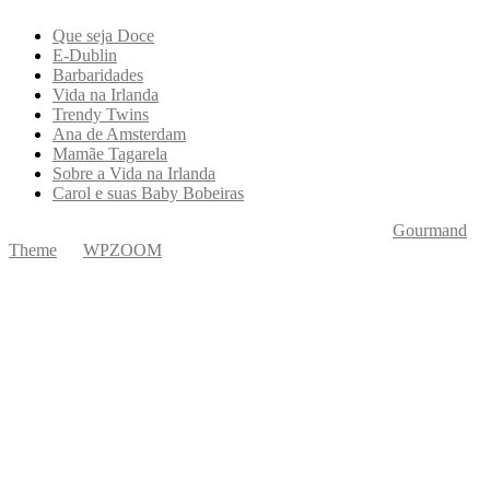
Que seja Doce
E-Dublin
Barbaridades
Vida na Irlanda
Trendy Twins
Ana de Amsterdam
Mamãe Tagarela
Sobre a Vida na Irlanda
Carol e suas Baby Bobeiras
Copyright © 2026 Ká Entre Nós Por Karine Keogh
—
Gourmand
Theme
by
WPZOOM