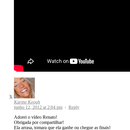
Karine Keogh
junho 12, 2012 at 2:04 pm
·
Reply
Adorei o vídeo Renato!
Obrigada por compartilhar!
Ela arrasa, tomara que ela ganhe ou chegue as finais!