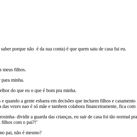
aber porque não é da sua conta) é que quem saiu de casa fui eu.
s meus filhos.
r para minha.
elhor do que eu o que é bom pra minha.
is e quando a gente esbarra em decisões que incluem filhos e casament
das vezes nao é só mãe e tambem colabora financeiramente, fica com a 
rosinha- dividir a guarda das crianças, eu sair de casa foi tão normal 
filhos com o pai?!’
omo pai, não é mesmo?