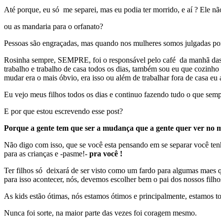
Até porque, eu só me separei, mas eu podia ter morrido, e aí ? Ele nã
ou as mandaria para o orfanato?
Pessoas são engraçadas, mas quando nos mulheres somos julgadas por 
Rosinha sempre, SEMPRE, foi o responsável pelo café da manhã das ki
trabalho e trabalho de casa todos os dias, também sou eu que cozinho 
mudar era o mais óbvio, era isso ou além de trabalhar fora de casa eu 
Eu vejo meus filhos todos os dias e continuo fazendo tudo o que sem
E por que estou escrevendo esse post?
Porque a gente tem que ser a mudança que a gente quer ver no 
Não digo com isso, que se você esta pensando em se separar você ten
para as crianças e -pasme!-
pra você !
Ter filhos só deixará de ser visto como um fardo para algumas maes
para isso acontecer, nós, devemos escolher bem o pai dos nossos filh
As kids estão ótimas, nós estamos ótimos e principalmente, estamos tod
Nunca foi sorte, na maior parte das vezes foi coragem mesmo.