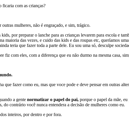
o ficaria com as crianças?
outras mulheres, não é engraçado, e sim, trágico.
ds, por preparar o lanche para as crianças levarem para escola e tamb
na maioria das vezes, e cuido das kids e das roupas etc, queríamos uma
ainda teria que fazer toda a parte dele. Eu sou uma só, desculpe socieda
pre fiz com eles, com a diferença que eu não durmo na mesma casa, sim
mundo.
ha que fazer como eu, mas que voce pode e deve pensar em outras alte
 quando a gente
normatizar o papel do pai,
porque o papel da mãe, eu 
os, do contrário você nunca entendera a decisão de mulheres como eu.
os inteiros, por dentro e por fora.