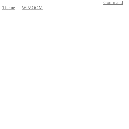
Copyright © 2026 Ká Entre Nós Por Karine Keogh
—
Gourmand
Theme
by
WPZOOM