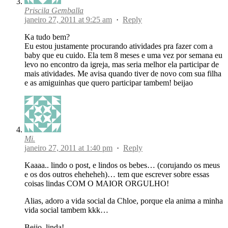
Priscila Gemballa
janeiro 27, 2011 at 9:25 am
·
Reply
Ka tudo bem?
Eu estou justamente procurando atividades pra fazer com a
baby que eu cuido. Ela tem 8 meses e uma vez por semana eu
levo no encontro da igreja, mas seria melhor ela participar de
mais atividades. Me avisa quando tiver de novo com sua filha
e as amiguinhas que quero participar tambem! beijao
Mi.
janeiro 27, 2011 at 1:40 pm
·
Reply
Kaaaa.. lindo o post, e lindos os bebes… (corujando os meus
e os dos outros eheheheh)… tem que escrever sobre essas
coisas lindas COM O MAIOR ORGULHO!
Alias, adoro a vida social da Chloe, porque ela anima a minha
vida social tambem kkk…
Beijo, linda!