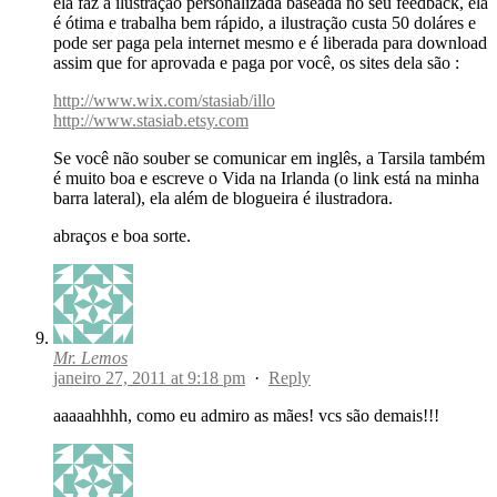
ela faz a ilustração personalizada baseada no seu feedback, ela
é ótima e trabalha bem rápido, a ilustração custa 50 doláres e
pode ser paga pela internet mesmo e é liberada para download
assim que for aprovada e paga por você, os sites dela são :
http://www.wix.com/stasiab/illo
http://www.stasiab.etsy.com
Se você não souber se comunicar em inglês, a Tarsila também
é muito boa e escreve o Vida na Irlanda (o link está na minha
barra lateral), ela além de blogueira é ilustradora.
abraços e boa sorte.
Mr. Lemos
janeiro 27, 2011 at 9:18 pm
·
Reply
aaaaahhhh, como eu admiro as mães! vcs são demais!!!