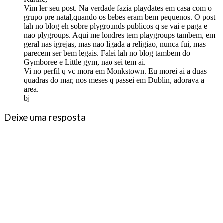
Vim ler seu post. Na verdade fazia playdates em casa com o
grupo pre natal,quando os bebes eram bem pequenos. O post
lah no blog eh sobre plygrounds publicos q se vai e paga e
nao plygroups. Aqui me londres tem playgroups tambem, em
geral nas igrejas, mas nao ligada a religiao, nunca fui, mas
parecem ser bem legais. Falei lah no blog tambem do
Gymboree e Little gym, nao sei tem ai.
Vi no perfil q vc mora em Monkstown. Eu morei ai a duas
quadras do mar, nos meses q passei em Dublin, adorava a
area.
bj
Deixe uma resposta