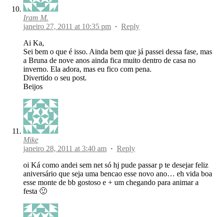
Iram M.
janeiro 27, 2011 at 10:35 pm
·
Reply
Ai Ka,
Sei bem o que é isso. Ainda bem que já passei dessa fase, mas
a Bruna de nove anos ainda fica muito dentro de casa no
inverno. Ela adora, mas eu fico com pena.
Divertido o seu post.
Beijos
Mike
janeiro 28, 2011 at 3:40 am
·
Reply
oi Ká como andei sem net só hj pude passar p te desejar feliz
aniversário que seja uma bencao esse novo ano… eh vida boa
esse monte de bb gostoso e + um chegando para animar a
festa 🙂