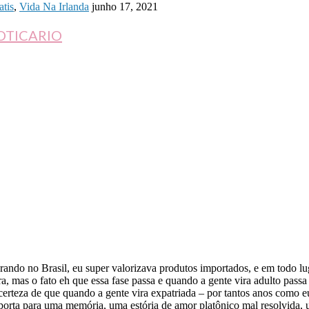
atis
,
Vida Na Irlanda
junho 17, 2021
OTICARIO
ndo no Brasil, eu super valorizava produtos importados, e em todo lu
a, mas o fato eh que essa fase passa e quando a gente vira adulto pass
erteza de que quando a gente vira expatriada – por tantos anos como eu
sporta para uma memória, uma estória de amor platônico mal resolvid