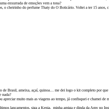
o uma enxurrada de emoções vem a tona?
, o cheirinho do perfume Thaty do O Boticário. Voltei a ter 15 anos, c
 de Brasil, ameixa, açaí, quinoa… me dei logo o kit completo por qu
de nada?
ou apreciar muito mais as viagens ao tempo, já confisquei e chamei d
 últimos lançamentos, siga a Kenia, minha amiga e dinda da Amy no In