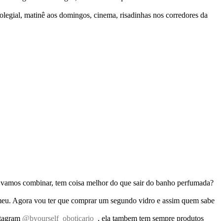
olegial, matinê aos domingos, cinema, risadinhas nos corredores da
e vamos combinar, tem coisa melhor do que sair do banho perfumada?
e meu. Agora vou ter que comprar um segundo vidro e assim quem sabe
stagram
@byourself_oboticario
, ela tambem tem sempre produtos