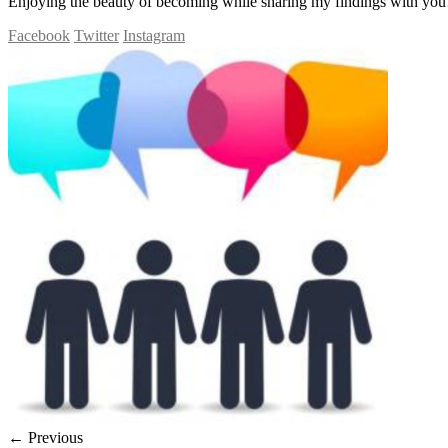
Enjoying the beauty of becoming while sharing my findings with you!
Facebook
Twitter
Instagram
← Previous