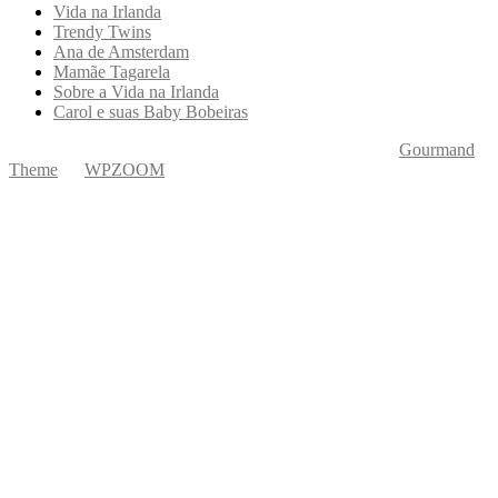
Vida na Irlanda
Trendy Twins
Ana de Amsterdam
Mamãe Tagarela
Sobre a Vida na Irlanda
Carol e suas Baby Bobeiras
Copyright © 2026 Ká Entre Nós Por Karine Keogh
—
Gourmand
Theme
by
WPZOOM