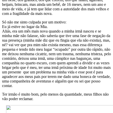
beijam, brincam, mas ainda um bebê, de 16 meses, nem um ano e
meio de vida, e já tem que lidar com a autoridade dos mais velhos e
com a fragilidade da mais nova.
Só não me sinto culpada por um motivo:
Eu já estive no lugar da Mia.
Aliás, era um mês mais nova quando a minha irmã nasceu e se
minha mãe não falasse, não saberia que tive uma fase de negação da
sua presença (minha mãe diz que eu fingia que ela não existia), mas,
né? vai ver que pra mim não existia mesmo, mas essa diferença
pequena e tendo tido meu lugar “ocupado” por outra tão rápido, não
me deixou nenhuma cicatriz, nem um trauma, nenhuma tristeza, pelo
contrário, deixou uma irmã, uma cúmplice nas bagunças, uma
companhia no quarto escuro, com quem aprendi a dividir e as vezes
brigar pelo que é meu, ter uma irmã próxima de idade foi muito mais
um presente que um problema na minha vida e esse post é para
agradecer aos meus pais por terem me dado uma boneca de verdade,
uma companheira de aventuras e alguém que eu sei que posso
contar.
Ter irmão é muito bom, pelo menos da quantidade, meus filhos não
vão poder reclamar.