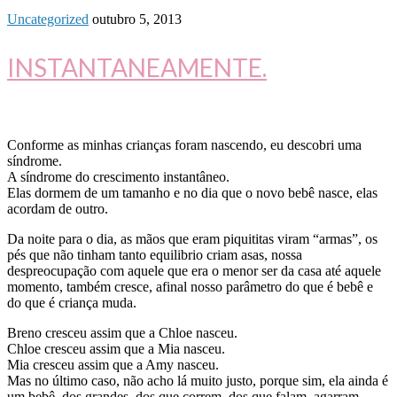
Uncategorized
outubro 5, 2013
INSTANTANEAMENTE.
Conforme as minhas crianças foram nascendo, eu descobri uma
síndrome.
A síndrome do crescimento instantâneo.
Elas dormem de um tamanho e no dia que o novo bebê nasce, elas
acordam de outro.
Da noite para o dia, as mãos que eram piquititas viram “armas”, os
pés que não tinham tanto equilibrio criam asas, nossa
despreocupação com aquele que era o menor ser da casa até aquele
momento, também cresce, afinal nosso parâmetro do que é bebê e
do que é criança muda.
Breno cresceu assim que a Chloe nasceu.
Chloe cresceu assim que a Mia nasceu.
Mia cresceu assim que a Amy nasceu.
Mas no último caso, não acho lá muito justo, porque sim, ela ainda é
um bebê, dos grandes, dos que correm, dos que falam, agarram,