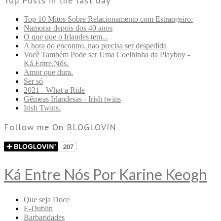
Top Posts in the last day
Top 10 Mitos Sobre Relacionamento com Estrangeiro.
Namorar depois dos 40 anos
O que que o Irlandes tem...
A hora do encontro, nao precisa ser despedida
Você Também Pode ser Uma Coelhinha da Playboy -
Ká.Entre.Nós.
Amor que dura.
Ser só
2021 - What a Ride
Gêmeas Irlandesas - Irish twins
Irish Twins.
Follow me On BLOGLOVIN
Ká Entre Nós Por Karine Keogh
Que seja Doce
E-Dublin
Barbaridades