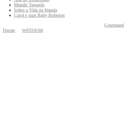
Mamãe Tagarela
Sobre a Vida na Irlanda
Carol e suas Baby Bobeiras
Copyright © 2026 Ká Entre Nós Por Karine Keogh
—
Gourmand
Theme
by
WPZOOM