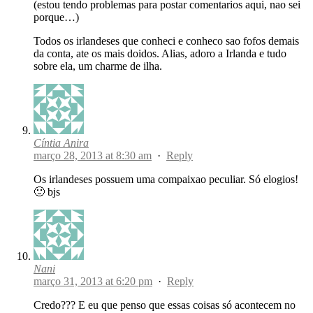
(estou tendo problemas para postar comentarios aqui, nao sei
porque…)
Todos os irlandeses que conheci e conheco sao fofos demais
da conta, ate os mais doidos. Alias, adoro a Irlanda e tudo
sobre ela, um charme de ilha.
Cíntia Anira
março 28, 2013 at 8:30 am
·
Reply
Os irlandeses possuem uma compaixao peculiar. Só elogios!
🙂 bjs
Nani
março 31, 2013 at 6:20 pm
·
Reply
Credo??? E eu que penso que essas coisas só acontecem no