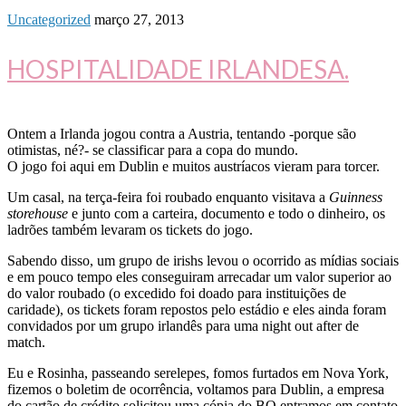
Uncategorized
março 27, 2013
HOSPITALIDADE IRLANDESA.
Ontem a Irlanda jogou contra a Austria, tentando -porque são
otimistas, né?- se classificar para a copa do mundo.
O jogo foi aqui em Dublin e muitos austríacos vieram para torcer.
Um casal, na terça-feira foi roubado enquanto visitava a
Guinness
storehouse
e junto com a carteira, documento e todo o dinheiro, os
ladrões também levaram os tickets do jogo.
Sabendo disso, um grupo de irishs levou o ocorrido as mídias sociais
e em pouco tempo eles conseguiram arrecadar um valor superior ao
do valor roubado (o excedido foi doado para instituições de
caridade), os tickets foram repostos pelo estádio e eles ainda foram
convidados por um grupo irlandês para uma night out after de
match.
Eu e Rosinha, passeando serelepes, fomos furtados em Nova York,
fizemos o boletim de ocorrência, voltamos para Dublin, a empresa
do cartão de crédito solicitou uma cópia do BO entramos em contato