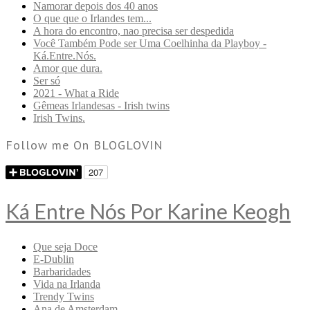
Namorar depois dos 40 anos
O que que o Irlandes tem...
A hora do encontro, nao precisa ser despedida
Você Também Pode ser Uma Coelhinha da Playboy -
Ká.Entre.Nós.
Amor que dura.
Ser só
2021 - What a Ride
Gêmeas Irlandesas - Irish twins
Irish Twins.
Follow me On BLOGLOVIN
Ká Entre Nós Por Karine Keogh
Que seja Doce
E-Dublin
Barbaridades
Vida na Irlanda
Trendy Twins
Ana de Amsterdam