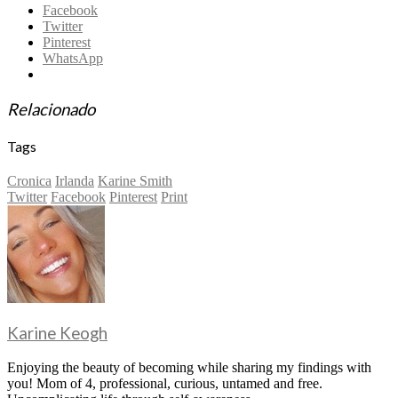
Facebook
Twitter
Pinterest
WhatsApp
Relacionado
Tags
Cronica
Irlanda
Karine Smith
Twitter
Facebook
Pinterest
Print
Karine Keogh
Enjoying the beauty of becoming while sharing my findings with
you! Mom of 4, professional, curious, untamed and free.