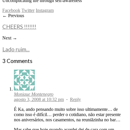
Uncomplicating life through self-awareness
Facebook
Twitter
Instagram
← Previous
CHEERS !!!!!!!
Next →
Lado ruim...
3 Comments
Monique Montenegro
agosto 3, 2008 at 10:32 pm
·
Reply
É Ka, ando pensando muito sobre isso ultimamente… de
como isso é difícil… perder o cotidiano, não estar presente
nos aniversários, nos casamentos, na reuniãzinha no bar…
Mas sabe que hoje quando acordei dei de cara com um