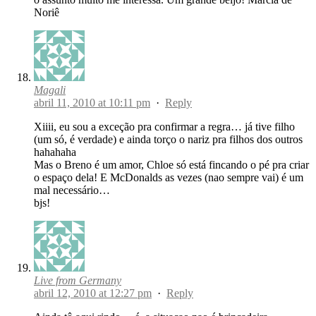
Noriê
Magali
abril 11, 2010 at 10:11 pm
·
Reply
Xiiii, eu sou a exceção pra confirmar a regra… já tive filho
(um só, é verdade) e ainda torço o nariz pra filhos dos outros
hahahaha
Mas o Breno é um amor, Chloe só está fincando o pé pra criar
o espaço dela! E McDonalds as vezes (nao sempre vai) é um
mal necessário…
bjs!
Live from Germany
abril 12, 2010 at 12:27 pm
·
Reply