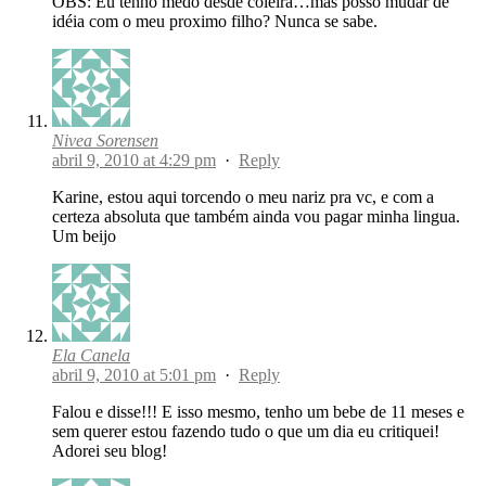
OBS: Eu tenho medo desde coleira…mas posso mudar de
idéia com o meu proximo filho? Nunca se sabe.
Nivea Sorensen
abril 9, 2010 at 4:29 pm
·
Reply
Karine, estou aqui torcendo o meu nariz pra vc, e com a
certeza absoluta que também ainda vou pagar minha lingua.
Um beijo
Ela Canela
abril 9, 2010 at 5:01 pm
·
Reply
Falou e disse!!! E isso mesmo, tenho um bebe de 11 meses e
sem querer estou fazendo tudo o que um dia eu critiquei!
Adorei seu blog!