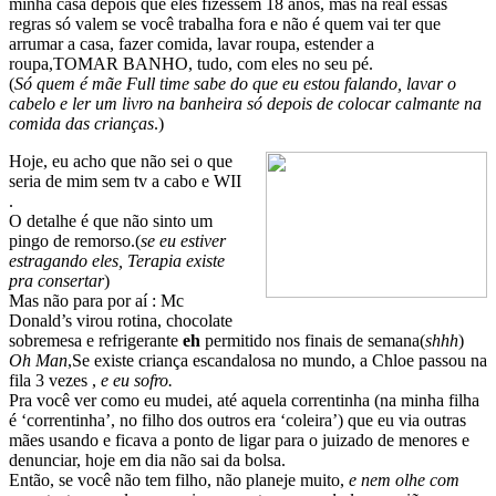
minha casa depois que eles fizessem 18 anos, mas na real essas
regras só valem se você trabalha fora e não é quem vai ter que
arrumar a casa, fazer comida, lavar roupa, estender a
roupa,TOMAR BANHO, tudo, com eles no seu pé.
(
Só quem é mãe Full time sabe do que eu estou falando, lavar o
cabelo e ler um livro na banheira só depois de colocar calmante na
comida das crianças
.)
Hoje, eu acho que não sei o que
seria de mim sem tv a cabo e WII
.
O detalhe é que não sinto um
pingo de remorso.(
se eu estiver
estragando eles, Terapia existe
pra consertar
)
Mas não para por aí : Mc
Donald’s virou rotina, chocolate
sobremesa e refrigerante
eh
permitido nos finais de semana(
shhh
)
Oh Man
,Se existe criança escandalosa no mundo, a Chloe passou na
fila 3 vezes ,
e eu sofro.
Pra você ver como eu mudei, até aquela correntinha (na minha filha
é ‘correntinha’, no filho dos outros era ‘coleira’) que eu via outras
mães usando e ficava a ponto de ligar para o juizado de menores e
denunciar, hoje em dia não sai da bolsa.
Então, se você não tem filho, não planeje muito,
e nem olhe com