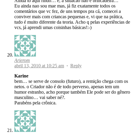
Ainda tô aqui rindo… é, a situacao nao é brincadeira…
Eu ainda nao sou mae mas, já fiz exatamente todos os
comentários que vc fez, de uns tempos pra cá, comecei a
conviver mais com criancas pequenas e, vi que na prática,
tudo é muito diferente da teoria. Acho q pelas experiências de
vcs, já aprendi umas coisinhas básicas!:-)
Arierom
abril 13, 2010 at 10:25 am
·
Reply
Karine
bem… se serve de consolo (futuro), a remição chega com os
netos. o Criador não é de todo perverso, apenas tem um
humor estranho, acho porque também Ele pode ser do gênero
masculino… vai saber né?.
Parabéns pela crônica.