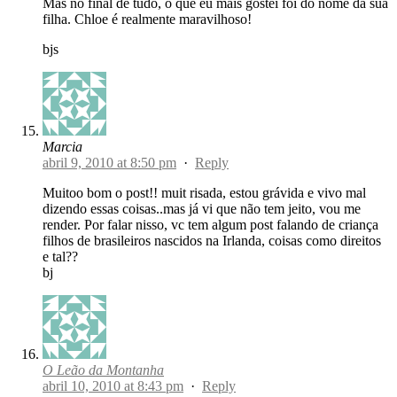
Mas no final de tudo, o que eu mais gostei foi do nome da sua
filha. Chloe é realmente maravilhoso!
bjs
Marcia
abril 9, 2010 at 8:50 pm
·
Reply
Muitoo bom o post!! muit risada, estou grávida e vivo mal
dizendo essas coisas..mas já vi que não tem jeito, vou me
render. Por falar nisso, vc tem algum post falando de criança
filhos de brasileiros nascidos na Irlanda, coisas como direitos
e tal??
bj
O Leão da Montanha
abril 10, 2010 at 8:43 pm
·
Reply