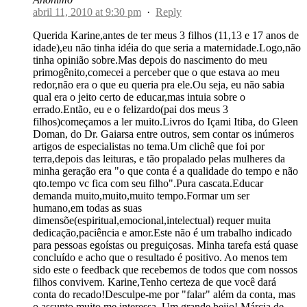
abril 11, 2010 at 9:30 pm
·
Reply
Querida Karine,antes de ter meus 3 filhos (11,13 e 17 anos de
idade),eu não tinha idéia do que seria a maternidade.Logo,não
tinha opinião sobre.Mas depois do nascimento do meu
primogênito,comecei a perceber que o que estava ao meu
redor,não era o que eu queria pra ele.Ou seja, eu não sabia
qual era o jeito certo de educar,mas intuia sobre o
errado.Então, eu e o felizardo(pai dos meus 3
filhos)começamos a ler muito.Livros do Içami Itiba, do Gleen
Doman, do Dr. Gaiarsa entre outros, sem contar os inúmeros
artigos de especialistas no tema.Um clichê que foi por
terra,depois das leituras, e tão propalado pelas mulheres da
minha geração era "o que conta é a qualidade do tempo e não
qto.tempo vc fica com seu filho".Pura cascata.Educar
demanda muito,muito,muito tempo.Formar um ser
humano,em todas as suas
dimensõe(espiritual,emocional,intelectual) requer muita
dedicação,paciência e amor.Este não é um trabalho indicado
para pessoas egoístas ou preguiçosas. Minha tarefa está quase
concluído e acho que o resultado é positivo. Ao menos tem
sido este o feedback que recebemos de todos que com nossos
filhos convivem. Karine,Tenho certeza de que você dará
conta do recado!Desculpe-me por "falar" além da conta, mas
o assunto muito me interessa. Um grande beijo! Márcia de