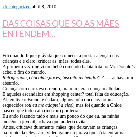
Uncategorized
abril 8, 2010
DAS COISAS QUE SÓ AS MÃES
ENTENDEM…
Foi quando fiquei grávida que comecei a prestar atenção nas
crianças e é claro, criticar as mães, todas elas.
A primeira vez que vi um bebê comendo batata frita no Mc Donald’s
achei o fim do mundo.
Refrigerante, chocolate,doces, biscoito recheado???
…. achava um
absurdo.
Criança com nariz escorrendo, pra mim, era criança maltratada.
E aqueles escandalos em shopping center? total falta de educação.
Aí, eu tive o Breno, e é claro, alguns pré-conceitos foram
esquecidos (
ou eu me adaptei a eles),
mas foi quando a Chloe
nasceu que tudo caiu (mesmo) por terra.
Eu ando fazendo tudo e mais um pouco do que eu, na minha
inocência juvenil, achava que poderia evitar.
Antes, criticava duramente mães que deixavam as crianças
na frente da televisão , video game eu jurava que só ia entrar na