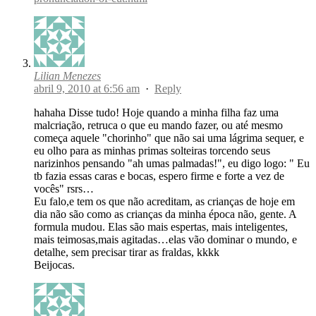
Lilian Menezes
abril 9, 2010 at 6:56 am
·
Reply
hahaha Disse tudo! Hoje quando a minha filha faz uma
malcriação, retruca o que eu mando fazer, ou até mesmo
começa aquele "chorinho" que não sai uma lágrima sequer, e
eu olho para as minhas primas solteiras torcendo seus
narizinhos pensando "ah umas palmadas!", eu digo logo: " Eu
tb fazia essas caras e bocas, espero firme e forte a vez de
vocês" rsrs…
Eu falo,e tem os que não acreditam, as crianças de hoje em
dia não são como as crianças da minha época não, gente. A
formula mudou. Elas são mais espertas, mais inteligentes,
mais teimosas,mais agitadas…elas vão dominar o mundo, e
detalhe, sem precisar tirar as fraldas, kkkk
Beijocas.