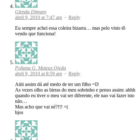
Glenda Dimuro
abril 9, 2010 at 7:47 am
·
Reply
Eu sempre achei essa coleira bizarra… mas pelo visto tô
vendo que funciona!
Poliana G. Mateus Ojeda
abril 9, 2010 at 8:59 am
·
Reply
Aiiii assim dá até medo de ter um filho =D
As vezes olho as birras do meu sobrinho e penso assim: ahhh
quando eu tiver o meu vai ser diferente, ele nao vai fazer isto
não…
Mas acho que vai né?!!! =(
bjos