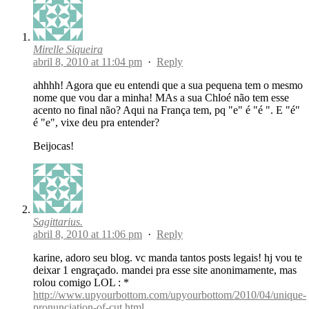
Mirelle Siqueira
abril 8, 2010 at 11:04 pm
·
Reply
ahhhh! Agora que eu entendi que a sua pequena tem o mesmo
nome que vou dar a minha! MAs a sua Chloé não tem esse
acento no final não? Aqui na França tem, pq "e" é "é ". E "é"
é "e", vixe deu pra entender?
Beijocas!
Sagittarius.
abril 8, 2010 at 11:06 pm
·
Reply
karine, adoro seu blog. vc manda tantos posts legais! hj vou te
deixar 1 engraçado. mandei pra esse site anonimamente, mas
rolou comigo LOL : *
http://www.upyourbottom.com/upyourbottom/2010/04/unique-
pronunciation-of-cut.html