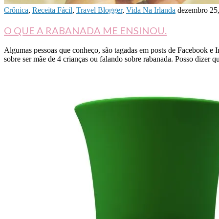
Crônica
,
Receita Fácil
,
Travel Blogger
,
Vida Na Irlanda
dezembro 25
O QUE A RABANADA ME ENSINOU.
Algumas pessoas que conheço, são tagadas em posts de Facebook e Ins
sobre ser mãe de 4 crianças ou falando sobre rabanada. Posso dizer 