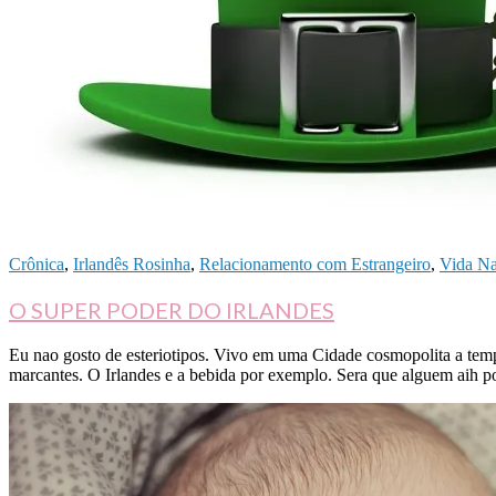
Crônica
,
Irlandês Rosinha
,
Relacionamento com Estrangeiro
,
Vida Na
O SUPER PODER DO IRLANDES
Eu nao gosto de esteriotipos. Vivo em uma Cidade cosmopolita a tempo
marcantes. O Irlandes e a bebida por exemplo. Sera que alguem aih po