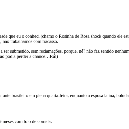
sde que eu o conheci.(chamo o Rosinha de Rosa shock quando ele es
s, não trabalhamos com fracasso.
u a ser submetido, sem reclamações, porque, né? não faz sentido nenh
não podia perder a chance…Rá!)
rante brasileiro em plena quarta-feira, enquanto a esposa latina, bolu
 9 meses com foto de comida.