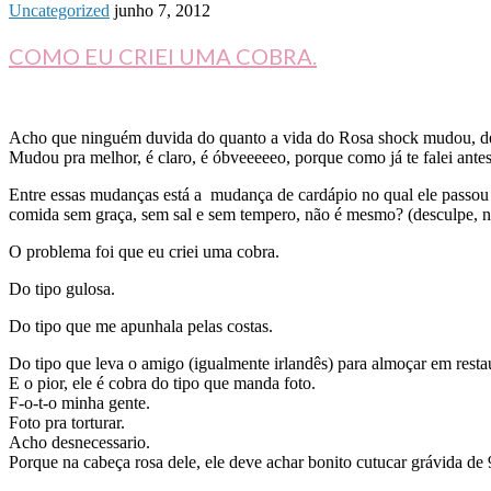
Uncategorized
junho 7, 2012
COMO EU CRIEI UMA COBRA.
Acho que ninguém duvida do quanto a vida do Rosa shock mudou, de
Mudou pra melhor, é claro, é óbveeeeeo, porque como já te falei ante
Entre essas mudanças está a mudança de cardápio no qual ele passo
comida sem graça, sem sal e sem tempero, não é mesmo? (desculpe, 
O problema foi que eu criei uma cobra.
Do tipo gulosa.
Do tipo que me apunhala pelas costas.
Do tipo que leva o amigo (igualmente irlandês) para almoçar em restau
E o pior, ele é cobra do tipo que manda foto.
F-o-t-o minha gente.
Foto pra torturar.
Acho desnecessario.
Porque na cabeça rosa dele, ele deve achar bonito cutucar grávida de