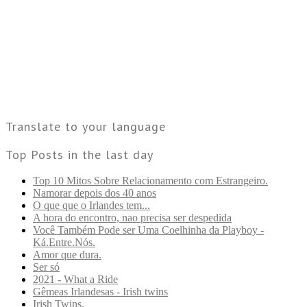
Translate to your language
Top Posts in the last day
Top 10 Mitos Sobre Relacionamento com Estrangeiro.
Namorar depois dos 40 anos
O que que o Irlandes tem...
A hora do encontro, nao precisa ser despedida
Você Também Pode ser Uma Coelhinha da Playboy -
Ká.Entre.Nós.
Amor que dura.
Ser só
2021 - What a Ride
Gêmeas Irlandesas - Irish twins
Irish Twins.