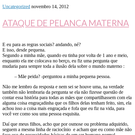
Uncategorized
novembro 14, 2012
ATAQUE DE PELANCA MATERNA
E eu para as regras sociais? andando, né?
E isso, desde pequena.
Segundo a minha mãe, quando eu tinha por volta de 1 ano e meio,
enquanto ela me colocava no berço, eu fiz uma pergunta que
mudaria para sempre toda a ilusão dela sobre o mundo materno :
– Mãe peida? -perguntou a minha pequena pessoa.
Não me lembro da resposta e nem sei se houve uma, na verdade
também não lembraria da pergunta se ela não fizesse questão de
contar essa história para todas as mães que compartilhassem com ela
alguma coisa engraçadinha que os filhos delas tenham feito, sim, ela
achou isso a coisa mais engraçada e fofa que eu fiz na vida, para
você ver como sou uma pessoa esquisita.
Daí que meus filhos, acho que por osmose ou problema adquirido,
seguem a mesma linha de raciocínio e acham que eu como mãe não
faço uso de necessidades básicas de um ser humano normal.