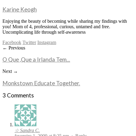
Karine Keogh
Enjoying the beauty of becoming while sharing my findings with
you! Mom of 4, professional, curious, untamed and free.
Uncomplicating life through self-awareness
Facebook
Twitter
Instagram
← Previous
O Que ,Que a Irlanda Tem...
Next →
Monkstown Educate Together.
3 Comments
☆ Sandra C.
fevereiro 1, 2009 at 8:25 pm
·
Reply