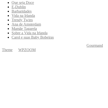
Que seja Doce
E-Dublin
Barbaridades
Vida na Irlanda
Trendy Twins
Ana de Amsterdam
Mamãe Tagarela
Sobre a Vida na Irlanda
Carol e suas Baby Bobeiras
Copyright © 2026 Ká Entre Nós Por Karine Keogh
—
Gourmand
Theme
by
WPZOOM