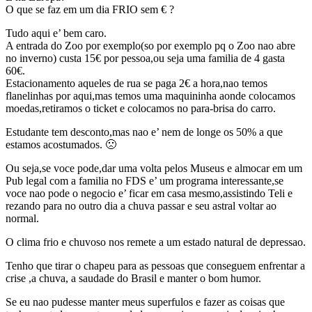
O que se faz em um dia FRIO sem € ?
Tudo aqui e’ bem caro.
A entrada do Zoo por exemplo(so por exemplo pq o Zoo nao abre
no inverno) custa 15€ por pessoa,ou seja uma familia de 4 gasta
60€.
Estacionamento aqueles de rua se paga 2€ a hora,nao temos
flanelinhas por aqui,mas temos uma maquininha aonde colocamos
moedas,retiramos o ticket e colocamos no para-brisa do carro.
Estudante tem desconto,mas nao e’ nem de longe os 50% a que
estamos acostumados. 🙁
Ou seja,se voce pode,dar uma volta pelos Museus e almocar em um
Pub legal com a familia no FDS e’ um programa interessante,se
voce nao pode o negocio e’ ficar em casa mesmo,assistindo Teli e
rezando para no outro dia a chuva passar e seu astral voltar ao
normal.
O clima frio e chuvoso nos remete a um estado natural de depressao.
Tenho que tirar o chapeu para as pessoas que conseguem enfrentar a
crise ,a chuva, a saudade do Brasil e manter o bom humor.
Se eu nao pudesse manter meus superfulos e fazer as coisas que