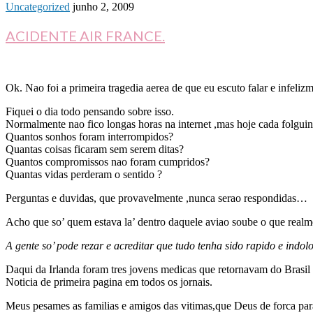
Uncategorized
junho 2, 2009
ACIDENTE AIR FRANCE.
Ok. Nao foi a primeira tragedia aerea de que eu escuto falar e infeliz
Fiquei o dia todo pensando sobre isso.
Normalmente nao fico longas horas na internet ,mas hoje cada folguinh
Quantos sonhos foram interrompidos?
Quantas coisas ficaram sem serem ditas?
Quantos compromissos nao foram cumpridos?
Quantas vidas perderam o sentido ?
Perguntas e duvidas, que provavelmente ,nunca serao respondidas…
Acho que so’ quem estava la’ dentro daquele aviao soube o que rea
A gente so’ pode rezar e acreditar que tudo tenha sido rapido e indol
Daqui da Irlanda foram tres jovens medicas que retornavam do Brasil 
Noticia de primeira pagina em todos os jornais.
Meus pesames as familias e amigos das vitimas,que Deus de forca pa