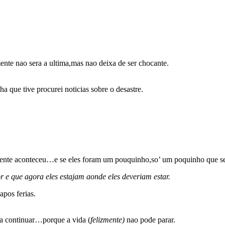
mente nao sera a ultima,mas nao deixa de ser chocante.
a que tive procurei noticias sobre o desastre.
lmente aconteceu…e se eles foram um pouquinho,so’ um poquinho que 
or e que agora eles estajam aonde eles deveriam estar.
apos ferias.
ra continuar…porque a vida (
felizmente)
nao pode parar.