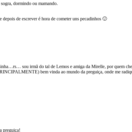
ha sogra, dormindo ou mamando.
ue depois de escrever é hora de cometer uns pecadinhos 🙂
Rosinha…rs… sou irmã do tal de Lemos e amiga da Mirelle, por quem c
E PRINCIPALMENTE) bem vinda ao mundo da preguiça, onde me radiquei
a preguiça!