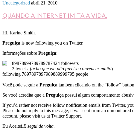
Uncategorized
abril 21, 2010
QUANDO A INTERNET IMITA A VIDA.
Hi, Karine Smith.
Preguiça
is now following you on Twitter.
Informações sobre
Preguiça
:
89878999789789787424 followers
2 tweets. (
acho que ela não precisa convencer muito
)
following 7897897897989889999795 people
Você pode seguir a
Preguiça
também clicando on the “follow” button 
Se você acredita que a
Preguiça
possui algum comportamento abusivo 
If you’d rather not receive follow notification emails from Twitter, y
Please do not reply to this message; it was sent from an unmonitored em
account, please visit us at Twitter Support.
Eu Aceitei.
E segui de volta.