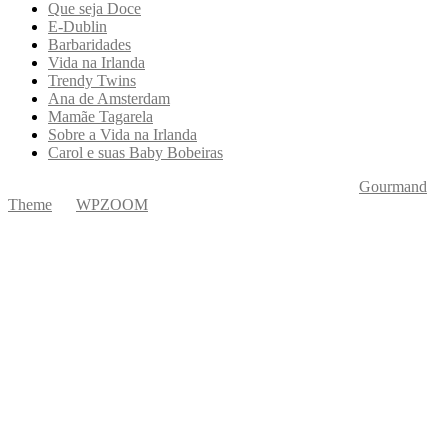
Que seja Doce
E-Dublin
Barbaridades
Vida na Irlanda
Trendy Twins
Ana de Amsterdam
Mamãe Tagarela
Sobre a Vida na Irlanda
Carol e suas Baby Bobeiras
Copyright © 2026 Ká Entre Nós Por Karine Keogh
—
Gourmand
Theme
by
WPZOOM