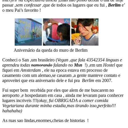
passar ,
sem confessar
,que de todos os lugares que eu fui ,
Berlim
e’
o meu Pai’s favorito !
Aniversário da queda do muro de Berlim
Conheci o San ,um brasileiro (
Vegan
,
que fala 43542354 linguas e
aprendeu todas
namorando
falando no
Msn
!) ,em um
Hostel
que
fiquei em
Amsterdam
, ele na epoca estava em processo de
casamento com um alemao,se casaram ,a gente manteve contato e
aproveitei que era aniversario dele e fui pra
Berlim
em 2007.
Fui super bem recebida por eles que alem de me buscarem no
aeroporto ,e hospedaram em casa , ainda me levaram para conhecer
lugares incriveis !!!(
okay, fui OBRIGADA a comer comida
Vegetariana durante minha estadia,mas tirando isso,perfeito!!!
hahahaha)
As ruas sao lindas,enormes,cheias de historias !