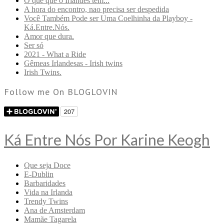
O que que o Irlandes tem...
A hora do encontro, nao precisa ser despedida
Você Também Pode ser Uma Coelhinha da Playboy -
Ká.Entre.Nós.
Amor que dura.
Ser só
2021 - What a Ride
Gêmeas Irlandesas - Irish twins
Irish Twins.
Follow me On BLOGLOVIN
Ká Entre Nós Por Karine Keogh
Que seja Doce
E-Dublin
Barbaridades
Vida na Irlanda
Trendy Twins
Ana de Amsterdam
Mamãe Tagarela