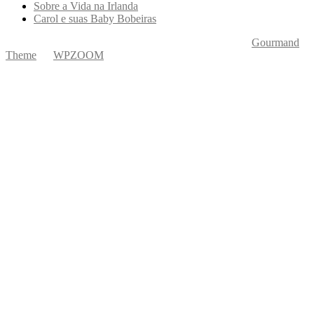
Sobre a Vida na Irlanda
Carol e suas Baby Bobeiras
Copyright © 2026 Ká Entre Nós Por Karine Keogh
—
Gourmand
Theme
by
WPZOOM