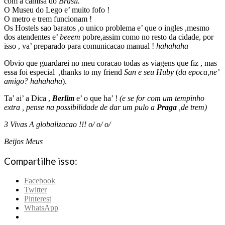
com a camisa do
Brasil.
O Museu do Lego e’ muito fofo !
O metro e trem funcionam !
Os Hostels sao baratos ,o unico problema e’ que o ingles ,mesmo
dos atendentes e’
beeem
pobre,assim como no resto da cidade, por
isso , va’ preparado para comunicacao manual !
hahahaha
Obvio que guardarei no meu coracao todas as viagens que fiz , mas
essa foi especial ,thanks to my friend
San e seu Huby
(
da epoca,ne’
amigo? hahahaha
).
Ta’ ai’ a Dica ,
Berlim
e’ o que ha’ !
(e se for com um tempinho
extra , pense na possibilidade de dar um pulo a
Praga
,de trem)
3 Vivas A globalizacao !!! o/ o/ o/
Beijos Meus
Compartilhe isso:
Facebook
Twitter
Pinterest
WhatsApp