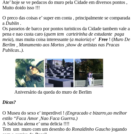
Ate’ hoje se ve pedacos do muro pela Cidade em diversos pontos ,
Muito doido isso !!!
O preco das coisas e’ super em conta , principalmente se comparada
a
Dublin
.
Os passeios de barco por pontos turisticos da Cidade tambem vale a
pena e nao custa caro (
quem tem carteirinha de estudante paga
meia
), mas muita coisa interessante (
a maioria
) e’
Free
! (
Muro De
Berlim , Monumento aos Mortos ,show de artistas nas Pracas
Publicas..).
Aniversário da queda do muro de Berlim
Dicas?
O Museu do sexo e’ imperdivel !
(Engracado e bizarro,ao melhor
estilo “Faca Amor ,Nao Faca Guerra.)
A Salsicha alema e’ uma delicia !!!!
Tem um muro com um desenho do
Ronaldinho Gaucho
jogando