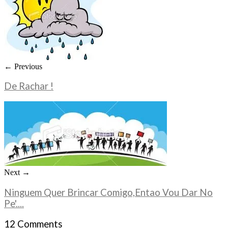
← Previous
De Rachar !
Next →
Ninguem Quer Brincar Comigo,Entao Vou Dar No
Pe'....
12 Comments