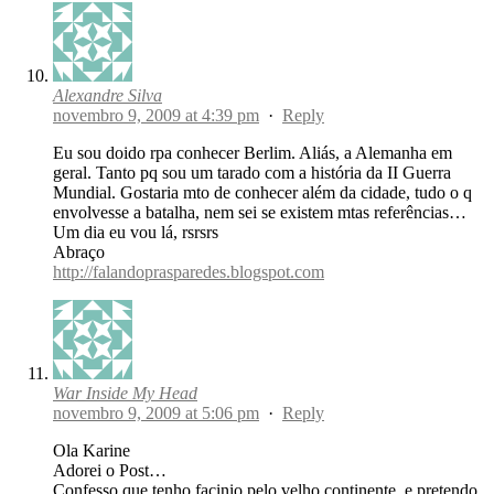
Alexandre Silva
novembro 9, 2009 at 4:39 pm
·
Reply
Eu sou doido rpa conhecer Berlim. Aliás, a Alemanha em
geral. Tanto pq sou um tarado com a história da II Guerra
Mundial. Gostaria mto de conhecer além da cidade, tudo o q
envolvesse a batalha, nem sei se existem mtas referências…
Um dia eu vou lá, rsrsrs
Abraço
http://falandoprasparedes.blogspot.com
War Inside My Head
novembro 9, 2009 at 5:06 pm
·
Reply
Ola Karine
Adorei o Post…
Confesso que tenho facinio pelo velho continente, e pretendo