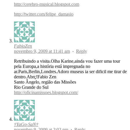
http://cerebro-musical.blogspot.com
http://twitter.com/felipe_damasio
FabioZen
novembro 9, 2009 at 11:41 am
·
Reply
Retribuindo a visita.Olha Karine,ainda vou fazer uma tour
pela Europa,a história está impregnada no
ar.Paris,Berlin,Londres.Adoro museus ia ser dificil me tirar de
dentro.Abrç!Fabio Zen
Santo Ângelo, região das Missões
Rio Grande do Sul
http://oficinamissoes.blogspot.com/
†YaGo-SaN†
novembro 9, 2009 at 2:02 pm
·
Reply