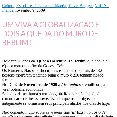
Cultura
,
Estudar e Trabalhar na Irlanda
,
Travel Blogger
,
Vida Na
Irlanda
novembro 9, 2009
UM VIVA A GLOBALIZACAO E
DOIS A QUEDA DO MURO DE
BERLIM !
Hoje faz 20 anos da
Queda Do Muro De Berlim,
que naquela
e’poca marcou o fim da
Guerra Fria.
Os Numeros Nao sao oficiais mas estima-se que mais de 192
pessoas morreram tentando pular o muro e 200 tenham ficado
feridas.
No Dia
9 de Novembro de 1989
a
Alemanha
se reunificou para
virar potencia economica.
Sem duvida nenhuma o mundo globalizado e a facilidade de
comunicacao entre os povos fez com que os inimigos de
antigamente se tornassem seus principais aliados nos dias de hoje.
Nao comento muito sobre as viagens que ja’ fiz,(
nao gosto de
interfirir na expectativa alheia
),mas nao posso deixar o dia de hoje