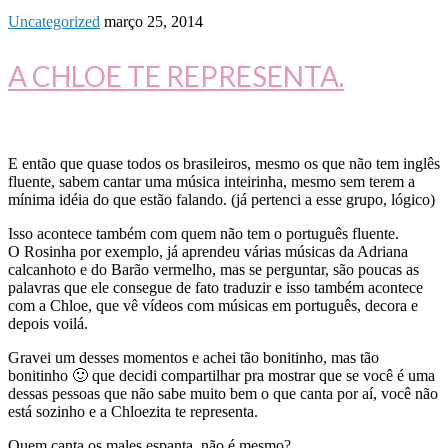
Uncategorized
março 25, 2014
A CHLOE TE REPRESENTA.
E então que quase todos os brasileiros, mesmo os que não tem inglês
fluente, sabem cantar uma música inteirinha, mesmo sem terem a
mínima idéia do que estão falando. (já pertenci a esse grupo, lógico)
Isso acontece também com quem não tem o português fluente.
O Rosinha por exemplo, já aprendeu várias músicas da Adriana
calcanhoto e do Barão vermelho, mas se perguntar, são poucas as
palavras que ele consegue de fato traduzir e isso também acontece
com a Chloe, que vê vídeos com músicas em português, decora e
depois voilá.
Gravei um desses momentos e achei tão bonitinho, mas tão
bonitinho 🙂 que decidi compartilhar pra mostrar que se você é uma
dessas pessoas que não sabe muito bem o que canta por aí, você não
está sozinho e a Chloezita te representa.
Quem canta os males espanta, não é mesmo?