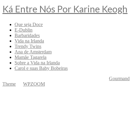
Ká Entre Nós Por Karine Keogh
Que seja Doce
E-Dublin
Barbaridades
Vida na Irlanda
Trendy Twins
Ana de Amsterdam
Mamãe Tagarela
Sobre a Vida na Irlanda
Carol e suas Baby Bobeiras
Copyright © 2026 Ká Entre Nós Por Karine Keogh
—
Gourmand
Theme
by
WPZOOM