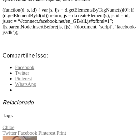
(function(d, s, id) { var js, fjs = d.getElementsByTagName(s)[0]; if
(d.getElementById(id)) return; js = d.createElement(s); js.id = id;
js.src = “//connect.facebook.net/en_GB/all.js#xfbml=1”;
fjs.parentNode.insertBefore(js, fjs); }(document, ‘script’, ‘facebook-
jssdk’));
Compartilhe isso:
Facebook
Twitter
Pinterest
WhatsApp
Relacionado
Tags
Chloe
Twitter
Facebook
Pinterest
Print