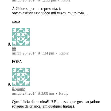
março 26, 2014 at 12:55 pm
·
Reply
A Chloe super me representa. (:
ontem assistir esse vídeo mil vezes, muito fofo…
xoxo
lili
março 26, 2014 at 1:34 pm
·
Reply
FOFA
Regiane
março 27, 2014 at 3:08 am
·
Reply
Que delicia de menina!!!!! E que sotaque gostoso (adoro
sotaque de criança, em qualquer lingua).