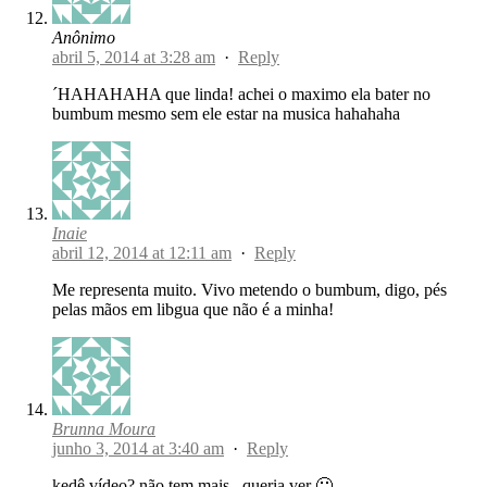
Anônimo
abril 5, 2014 at 3:28 am
·
Reply
´HAHAHAHA que linda! achei o maximo ela bater no
bumbum mesmo sem ele estar na musica hahahaha
Inaie
abril 12, 2014 at 12:11 am
·
Reply
Me representa muito. Vivo metendo o bumbum, digo, pés
pelas mãos em libgua que não é a minha!
Brunna Moura
junho 3, 2014 at 3:40 am
·
Reply
kedê vídeo? não tem mais.. queria ver 🙁