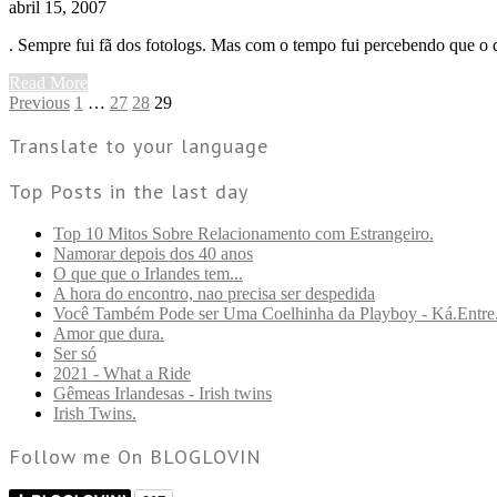
abril 15, 2007
. Sempre fui fã dos fotologs. Mas com o tempo fui percebendo que o q
Read More
Previous
1
…
27
28
29
Translate to your language
Top Posts in the last day
Top 10 Mitos Sobre Relacionamento com Estrangeiro.
Namorar depois dos 40 anos
O que que o Irlandes tem...
A hora do encontro, nao precisa ser despedida
Você Também Pode ser Uma Coelhinha da Playboy - Ká.Entre
Amor que dura.
Ser só
2021 - What a Ride
Gêmeas Irlandesas - Irish twins
Irish Twins.
Follow me On BLOGLOVIN