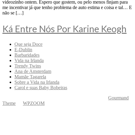
videozinho ontem. Espero que gostem, ou pelo menos finjam para
me incentivar já que tenho problema de auto estima e coisa e tal… E
não se […]
Ká Entre Nós Por Karine Keogh
Que seja Doce
E-Dublin
Barbaridades
Vida na Irlanda
Trendy Twins
Ana de Amsterdam
Mamãe Tagarela
Sobre a Vida na Irlanda
Carol e suas Baby Bobeiras
Copyright © 2026 Ká Entre Nós Por Karine Keogh
—
Gourmand
Theme
by
WPZOOM