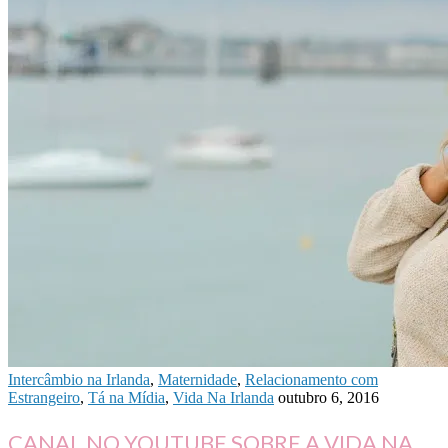
Intercâmbio na Irlanda
,
Maternidade
,
Relacionamento com
Estrangeiro
,
Tá na Mídia
,
Vida Na Irlanda
outubro 6, 2016
CANAL NO YOUTUBE SOBRE A VIDA NA