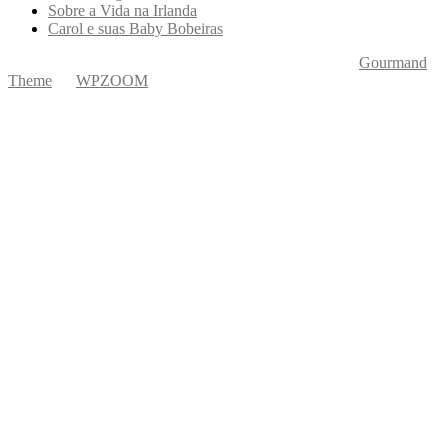
Sobre a Vida na Irlanda
Carol e suas Baby Bobeiras
Copyright © 2026 Ká Entre Nós Por Karine Keogh
—
Gourmand
Theme
by
WPZOOM