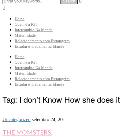


Home
Quem é a Ká?
Intercâmbio Na Irlanda
Maternidade
Relacionamento com Estrangeiro
Estudar e Trabalhar na Irlanda
Home
Quem é a Ká?
Intercâmbio Na Irlanda
Maternidade
Relacionamento com Estrangeiro
Estudar e Trabalhar na Irlanda
Tag:
I don’t Know How she does it
Uncategorized
setembro 24, 2011
THE MOMSTERS.