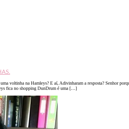
HAS.
or uma voltinha na Hamleys? E aí, Adivinharam a resposta? Senhor po
mleys fica no shopping DunDrum é uma […]