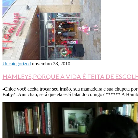
Uncategorized
novembro 28, 2010
HAMLEYS,PORQUE A VIDA É FEITA DE ESCOL
-Chloe você aceita trocar seu irmão, sua mamadeira e sua chupeta p
Baby? -Aiiii chão, será que ela está falando comigo? ****** A Ha