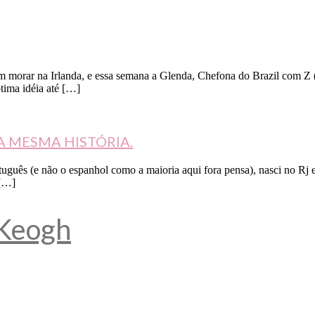
m morar na Irlanda, e essa semana a Glenda, Chefona do Brazil com Z (
tima idéia até […]
A MESMA HISTÓRIA.
ortuguês (e não o espanhol como a maioria aqui fora pensa), nasci no Rj
 […]
 Keogh