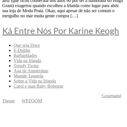
atriz (que ficou conhecida nos anos 90 por ser a namorada do Hugh
Grant) exagerou quando escolheu a Irlanda como lugar para abrir
sua loja de Moda Praia. Okay, aqui apesar de não ser comum o
mergulho no mar muita gente compra […]
Ká Entre Nós Por Karine Keogh
Que seja Doce
E-Dublin
Barbaridades
Vida na Irlanda
Trendy Twins
Ana de Amsterdam
Mamãe Tagarela
Sobre a Vida na Irlanda
Carol e suas Baby Bobeiras
Copyright © 2026 Ká Entre Nós Por Karine Keogh
—
Gourmand
Theme
by
WPZOOM