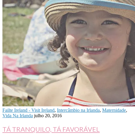
Failte Ireland - Visit Ireland
,
Intercâmbio na Irlanda
,
Maternidade
,
Vida Na Irlanda
julho 20, 2016
TÁ TRANQUILO, TÁ FAVORÁVEL