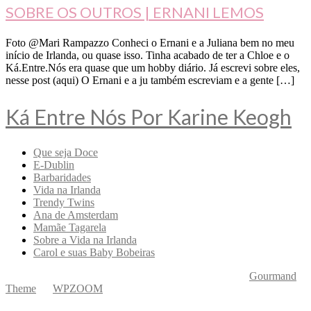
SOBRE OS OUTROS | ERNANI LEMOS
Foto @Mari Rampazzo Conheci o Ernani e a Juliana bem no meu
início de Irlanda, ou quase isso. Tinha acabado de ter a Chloe e o
Ká.Entre.Nós era quase que um hobby diário. Já escrevi sobre eles,
nesse post (aqui) O Ernani e a ju também escreviam e a gente […]
Ká Entre Nós Por Karine Keogh
Que seja Doce
E-Dublin
Barbaridades
Vida na Irlanda
Trendy Twins
Ana de Amsterdam
Mamãe Tagarela
Sobre a Vida na Irlanda
Carol e suas Baby Bobeiras
Copyright © 2026 Ká Entre Nós Por Karine Keogh
—
Gourmand
Theme
by
WPZOOM