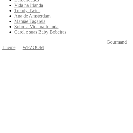
Vida na Irlanda
Trendy Twins
Ana de Amsterdam
Mamãe Tagarela
Sobre a Vida na Irlanda
Carol e suas Baby Bobeiras
Copyright © 2026 Ká Entre Nós Por Karine Keogh
—
Gourmand
Theme
by
WPZOOM