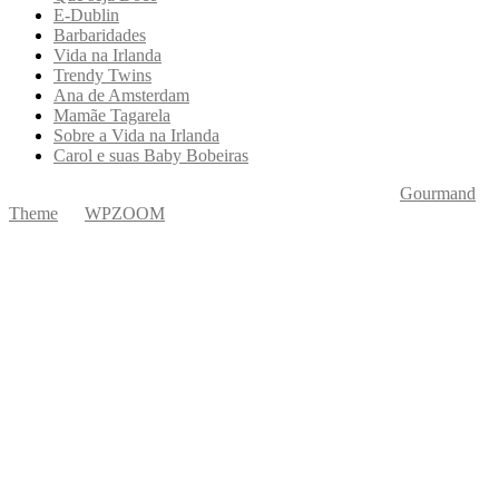
E-Dublin
Barbaridades
Vida na Irlanda
Trendy Twins
Ana de Amsterdam
Mamãe Tagarela
Sobre a Vida na Irlanda
Carol e suas Baby Bobeiras
Copyright © 2026 Ká Entre Nós Por Karine Keogh
—
Gourmand
Theme
by
WPZOOM