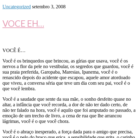
Uncategorized
setembro 3, 2008
VOCE EH…
VOCÊ É…
Você é os brinquedos que brincou, as gírias que usava, você é os
nervos a flor da pele no vestibular, os segredos que guardou, você é
sua praia preferida, Garopaba, Maresias, Ipanema, você é o
renascido depois do acidente que escapou, aquele amor atordoado
que viveu, a conversa séria que teve um dia com seu pai, você é o
que você lembra.
Você é a saudade que sente da sua mãe, o sonho desfeito quase no
altar, a infância que você recorda, a dor de não ter dado certo, de
não ter falado na hora, você é aquilo que foi amputado no passado, a
emoção de um trecho de livro, a cena de rua que lhe arrancou
lágrimas, você é o que você chora.
Você é o abraço inesperado, a força dada para o amigo que precisa,
você é o pelo do braço que eriça, a sensibilidade que grita, o carinho