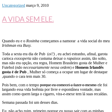
Uncategorized
março 9, 2010
A VIDA SEM ELE.
Quando eu e o
Rosinha
começamos a namorar a vida social do meu
Irishman
era
Busy.
Toda a sexta era dia de Pub (
oi?)
, eu achei estranho, afinal, garota
carioca
exxxxperta
não custuma deixar o
rapaixxx
assim, tão solto,
mas não era opção, era regra, Homem Brasileiro gosta de Mulher e
Futebol (
não necessariamente nessa ordem
) e
Homem Irlandês
gosta é de Pub
, Mulher só começa a ocupar um lugar de destaque
,quando o cara tem mais 30.
Pois bem, com o tempo
porque eu comecei a fazer o mesmo
ele foi
largando essa vida boêmia por livre e espontânea vontade, mas
assim como quem larga o cigarro, vira-e-mexe tem lá suas recaídas.
Semana passada foi um desses dias.
Eu não acho ruim, primeiro porque eu posso sair com as minhas