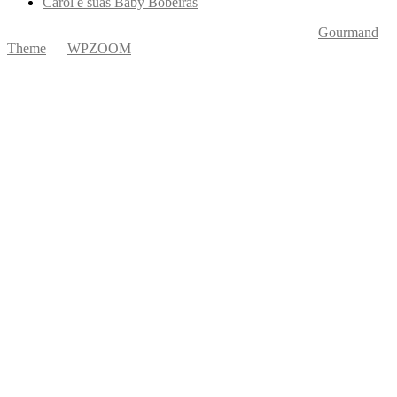
Carol e suas Baby Bobeiras
Copyright © 2026 Ká Entre Nós Por Karine Keogh
—
Gourmand
Theme
by
WPZOOM