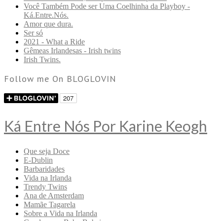
Você Também Pode ser Uma Coelhinha da Playboy -
Ká.Entre.Nós.
Amor que dura.
Ser só
2021 - What a Ride
Gêmeas Irlandesas - Irish twins
Irish Twins.
Follow me On BLOGLOVIN
Ká Entre Nós Por Karine Keogh
Que seja Doce
E-Dublin
Barbaridades
Vida na Irlanda
Trendy Twins
Ana de Amsterdam
Mamãe Tagarela
Sobre a Vida na Irlanda