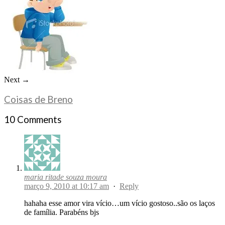
Next →
Coisas de Breno
10 Comments
maria ritade souza moura
março 9, 2010 at 10:17 am
·
Reply
hahaha esse amor vira vício…um vício gostoso..são os laços
de família. Parabéns bjs