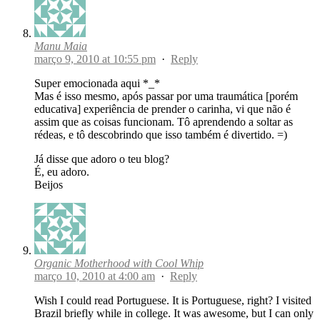
Manu Maia
março 9, 2010 at 10:55 pm
·
Reply
Super emocionada aqui *_*
Mas é isso mesmo, após passar por uma traumática [porém
educativa] experiência de prender o carinha, vi que não é
assim que as coisas funcionam. Tô aprendendo a soltar as
rédeas, e tô descobrindo que isso também é divertido. =)
Já disse que adoro o teu blog?
É, eu adoro.
Beijos
Organic Motherhood with Cool Whip
março 10, 2010 at 4:00 am
·
Reply
Wish I could read Portuguese. It is Portuguese, right? I visited
Brazil briefly while in college. It was awesome, but I can only