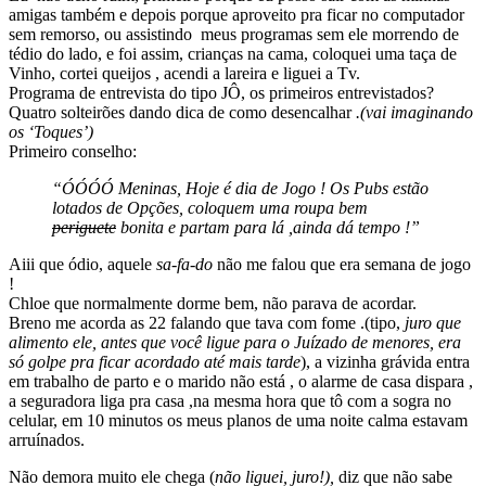
amigas também e depois porque aproveito pra ficar no computador
sem remorso, ou assistindo meus programas sem ele morrendo de
tédio do lado, e foi assim, crianças na cama, coloquei uma taça de
Vinho, cortei queijos , acendi a lareira e liguei a Tv.
Programa de entrevista do tipo JÔ, os primeiros entrevistados?
Quatro solteirões dando dica de como desencalhar
.(vai imaginando
os ‘Toques’)
Primeiro conselho:
“ÓÓÓÓ Meninas, Hoje é dia de Jogo ! Os Pubs estão
lotados de Opções, coloquem uma roupa bem
periguete
bonita e partam para lá ,ainda dá tempo !”
Aiii que ódio, aquele
sa-fa-do
não me falou que era semana de jogo
!
Chloe que normalmente dorme bem, não parava de acordar.
Breno me acorda as 22 falando que tava com fome .(tipo,
juro que
alimento ele, antes que você ligue para o Juízado de menores, era
só golpe pra ficar acordado até mais tarde
), a vizinha grávida entra
em trabalho de parto e o marido não está , o alarme de casa dispara ,
a seguradora liga pra casa ,na mesma hora que tô com a sogra no
celular, em 10 minutos os meus planos de uma noite calma estavam
arruínados.
Não demora muito ele chega (
não liguei, juro!),
diz que não sabe