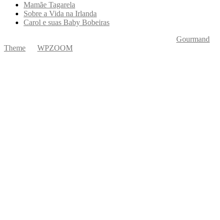
Mamãe Tagarela
Sobre a Vida na Irlanda
Carol e suas Baby Bobeiras
Copyright © 2026 Ká Entre Nós Por Karine Keogh
—
Gourmand
Theme
by
WPZOOM