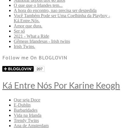
Namorar depois dos 40 anos
O que que o Irlandes tem...
A hora do encontro, nao precisa ser despedida
Você Também Pode ser Uma Coelhinha da Playboy -
Ká.Entre.Nós.
Amor que dura.
Ser só
2021 - What a Ride
Gêmeas Irlandesas - Irish twins
Irish Twins.
Follow me On BLOGLOVIN
Ká Entre Nós Por Karine Keogh
Que seja Doce
E-Dublin
Barbaridades
Vida na Irlanda
Trendy Twins
Ana de Amsterdam