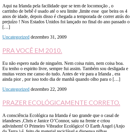
Aqui na Irlanda pela facilidade que se tem de locomoção , o
carrinho de bebê é usado até o seu limite ,limite esse que beira os 4
anos de idade, depois disso é chegada a temporada de correr atrás do
prejuízo ! Nos Estados Unidos foi lançado no final do ano passado o
[…]
Uncategorized
dezembro 31, 2009
PRA VOCÊ EM 2010.
Eu não espero nada de ninguém. Nem coisa ruim, nem coisa boa.
Eu tenho o espirito livre, sempre fui assim. Também sou desligada e
muitas vezes me canso do tudo. Antes de vir para a Irlanda , era
ainda pior , por isso todo dia de manhã quando olho para o […]
Uncategorized
dezembro 22, 2009
PRAZER ECOLÓGICAMENTE CORRETO.
A consciência Ecológica na Irlanda é tao grande que o casal de
irlandeses ,Chris e Janice O’Connor, saiu na frente e criou
adivinhem! O Primeiro Vibrador Ecológico! O Earth Angel (Anjo
da Terra ) é feito de material reciclável e dispensa pilhas