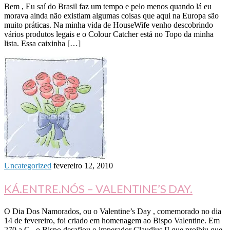
Bem , Eu saí do Brasil faz um tempo e pelo menos quando lá eu
morava ainda não existiam algumas coisas que aqui na Europa são
muito práticas. Na minha vida de HouseWife venho descobrindo
vários produtos legais e o Colour Catcher está no Topo da minha
lista. Essa caixinha […]
Uncategorized
fevereiro 12, 2010
KÁ.ENTRE.NÓS – VALENTINE’S DAY.
O Dia Dos Namorados, ou o Valentine’s Day , comemorado no dia
14 de fevereiro, foi criado em homenagem ao Bispo Valentine. Em
270 a.C., o Bispo desafiou o imperador Claudius II que proibiu que