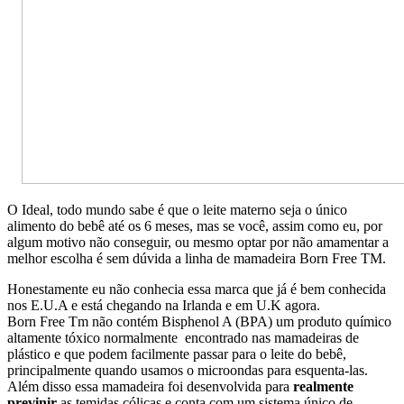
O Ideal, todo mundo sabe é que o leite materno seja o único
alimento do bebê até os 6 meses, mas se você, assim como eu, por
algum motivo não conseguir, ou mesmo optar por não amamentar a
melhor escolha é sem dúvida a linha de mamadeira Born Free TM.
Honestamente eu não conhecia essa marca que já é bem conhecida
nos E.U.A e está chegando na Irlanda e em U.K agora.
Born Free Tm não contém Bisphenol A (BPA) um produto químico
altamente tóxico normalmente encontrado nas mamadeiras de
plástico e que podem facilmente passar para o leite do bebê,
principalmente quando usamos o microondas para esquenta-las.
Além disso essa mamadeira foi desenvolvida para
realmente
previnir
as temidas cólicas e conta com um sistema único de