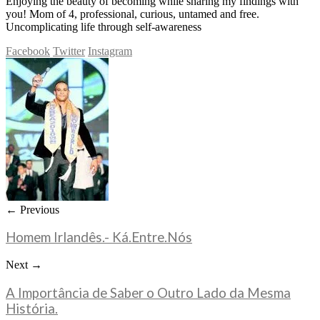
Enjoying the beauty of becoming while sharing my findings with
you! Mom of 4, professional, curious, untamed and free.
Uncomplicating life through self-awareness
Facebook
Twitter
Instagram
← Previous
Homem Irlandês.- Ká.Entre.Nós
Next →
A Importância de Saber o Outro Lado da Mesma
História.