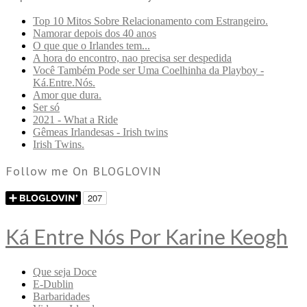
Top 10 Mitos Sobre Relacionamento com Estrangeiro.
Namorar depois dos 40 anos
O que que o Irlandes tem...
A hora do encontro, nao precisa ser despedida
Você Também Pode ser Uma Coelhinha da Playboy -
Ká.Entre.Nós.
Amor que dura.
Ser só
2021 - What a Ride
Gêmeas Irlandesas - Irish twins
Irish Twins.
Follow me On BLOGLOVIN
Ká Entre Nós Por Karine Keogh
Que seja Doce
E-Dublin
Barbaridades