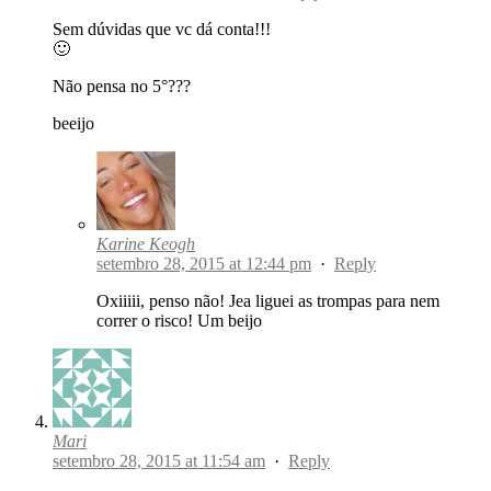
Sem dúvidas que vc dá conta!!!
🙂
Não pensa no 5°???
beeijo
Karine Keogh
setembro 28, 2015 at 12:44 pm
·
Reply
Oxiiiii, penso não! Jea liguei as trompas para nem
correr o risco! Um beijo
Mari
setembro 28, 2015 at 11:54 am
·
Reply