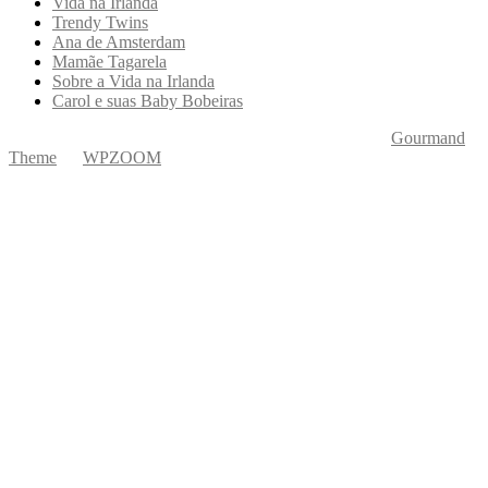
Vida na Irlanda
Trendy Twins
Ana de Amsterdam
Mamãe Tagarela
Sobre a Vida na Irlanda
Carol e suas Baby Bobeiras
Copyright © 2026 Ká Entre Nós Por Karine Keogh
—
Gourmand
Theme
by
WPZOOM