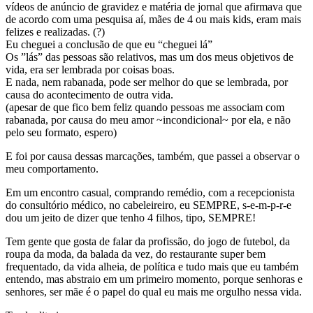
vídeos de anúncio de gravidez e matéria de jornal que afirmava que
de acordo com uma pesquisa aí, mães de 4 ou mais kids, eram mais
felizes e realizadas. (?)
Eu cheguei a conclusão de que eu “cheguei lá”
Os ”lás” das pessoas são relativos, mas um dos meus objetivos de
vida, era ser lembrada por coisas boas.
E nada, nem rabanada, pode ser melhor do que se lembrada, por
causa do acontecimento de outra vida.
(apesar de que fico bem feliz quando pessoas me associam com
rabanada, por causa do meu amor ~incondicional~ por ela, e não
pelo seu formato, espero)
E foi por causa dessas marcações, também, que passei a observar o
meu comportamento.
Em um encontro casual, comprando remédio, com a recepcionista
do consultório médico, no cabeleireiro, eu SEMPRE, s-e-m-p-r-e
dou um jeito de dizer que tenho 4 filhos, tipo, SEMPRE!
Tem gente que gosta de falar da profissão, do jogo de futebol, da
roupa da moda, da balada da vez, do restaurante super bem
frequentado, da vida alheia, de política e tudo mais que eu também
entendo, mas abstraio em um primeiro momento, porque senhoras e
senhores, ser mãe é o papel do qual eu mais me orgulho nessa vida.