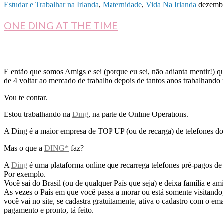
Estudar e Trabalhar na Irlanda
,
Maternidade
,
Vida Na Irlanda
dezemb
ONE DING AT THE TIME
E então que somos Amigs e sei (porque eu sei, não adianta mentir!) q
de 4 voltar ao mercado de trabalho depois de tantos anos trabalhand
Vou te contar.
Estou trabalhando na
Ding
, na parte de Online Operations.
A Ding é a maior empresa de TOP UP (ou de recarga) de telefones do 
Mas o que a
DING*
faz?
A
Ding
é uma plataforma online que recarrega telefones pré-pagos de 
Por exemplo.
Você sai do Brasil (ou de qualquer País que seja) e deixa família e am
As vezes o País em que você passa a morar ou está somente visitando
você vai no site, se cadastra gratuitamente, ativa o cadastro com o e
pagamento e pronto, tá feito.