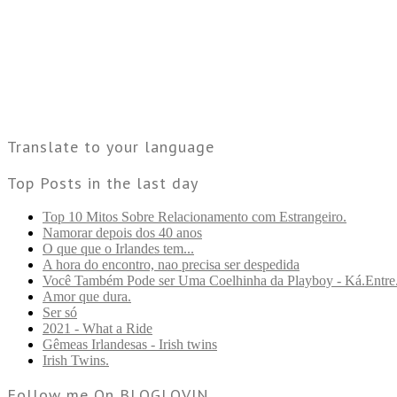
Translate to your language
Top Posts in the last day
Top 10 Mitos Sobre Relacionamento com Estrangeiro.
Namorar depois dos 40 anos
O que que o Irlandes tem...
A hora do encontro, nao precisa ser despedida
Você Também Pode ser Uma Coelhinha da Playboy - Ká.Entre
Amor que dura.
Ser só
2021 - What a Ride
Gêmeas Irlandesas - Irish twins
Irish Twins.
Follow me On BLOGLOVIN