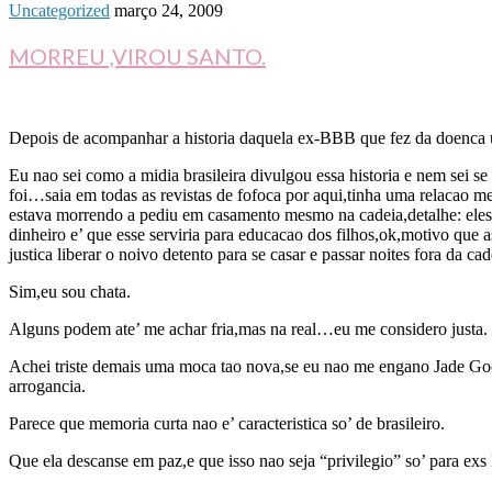
Uncategorized
março 24, 2009
MORREU ,VIROU SANTO.
Depois de acompanhar a historia daquela ex-BBB que fez da doenca u
Eu nao sei como a midia brasileira divulgou essa historia e nem sei 
foi…saia em todas as revistas de fofoca por aqui,tinha uma relacao 
estava morrendo a pediu em casamento mesmo na cadeia,detalhe: eles j
dinheiro e’ que esse serviria para educacao dos filhos,ok,motivo qu
justica liberar o noivo detento para se casar e passar noites fora da
Sim,eu sou chata.
Alguns podem ate’ me achar fria,mas na real…eu me considero justa.
Achei triste demais uma moca tao nova,se eu nao me engano Jade Goo
arrogancia.
Parece que memoria curta nao e’ caracteristica so’ de brasileiro.
Que ela descanse em paz,e que isso nao seja “privilegio” so’ para ex