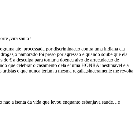
rre ,vira santo?
rograma ate’ processada por discriminacao contra uma indiana ela
m drogas,o namorado foi preso por agressao e quando soube que ela
s de € a desculpa para tornar a doenca alvo de arrecadacao de
izendo que celebrar o casamento dela e’ uma HONRA inestimavel e a
o artistas e que nunca teriam a mesma regalia,sinceramente me revolta.
so nao a isenta da vida que levou enquanto esbanjava saude…e