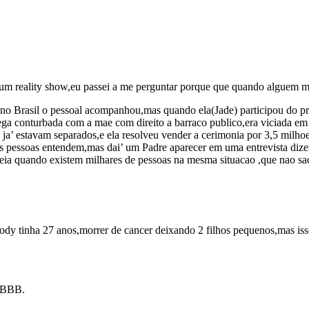
m reality show,eu passei a me perguntar porque que quando alguem mo
se no Brasil o pessoal acompanhou,mas quando ela(Jade) participou do p
mega conturbada com a mae com direito a barraco publico,era viciada e
a’ estavam separados,e ela resolveu vender a cerimonia por 3,5 milhoe
e as pessoas entendem,mas dai’ um Padre aparecer em uma entrevista d
 cadeia quando existem milhares de pessoas na mesma situacao ,que nao sa
dy tinha 27 anos,morrer de cancer deixando 2 filhos pequenos,mas is
s BBB.