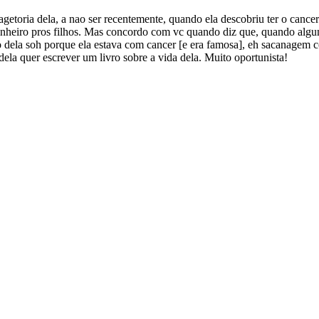
etoria dela, a nao ser recentemente, quando ela descobriu ter o cance
m dinheiro pros filhos. Mas concordo com vc quando diz que, quando al
do dela soh porque ela estava com cancer [e era famosa], eh sacanagem
ela quer escrever um livro sobre a vida dela. Muito oportunista!