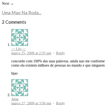
Next →
Uma Mao Na Roda...
2 Comments
::: Léo :::
março 25, 2009 at 2:35 pm
·
Reply
concordo com 100% das suas palavras. ainda nao me conformei
como ela existem milhoes de pessoas no mundo e que ningue
bjao
Jana
março 27, 2009 at 3:56 pm
·
Reply