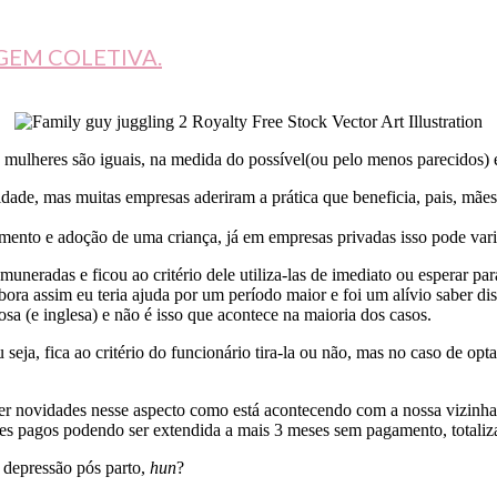
GEM COLETIVA.
e mulheres são iguais, na medida do possível(ou pelo menos parecidos) 
nidade, mas muitas empresas aderiram a prática que beneficia, pais, mãe
imento e adoção de uma criança, já em empresas privadas isso pode vari
remuneradas e ficou ao critério dele utiliza-las de imediato ou esperar
bora assim eu teria ajuda por um período maior e foi um alívio saber di
sa (e inglesa) e não é isso que acontece na maioria dos casos.
eja, fica ao critério do funcionário tira-la ou não, mas no caso de opta
er novidades nesse aspecto como está acontecendo com a nossa vizinha
meses pagos podendo ser extendida a mais 3 meses sem pagamento, totali
 depressão pós parto,
hun
?