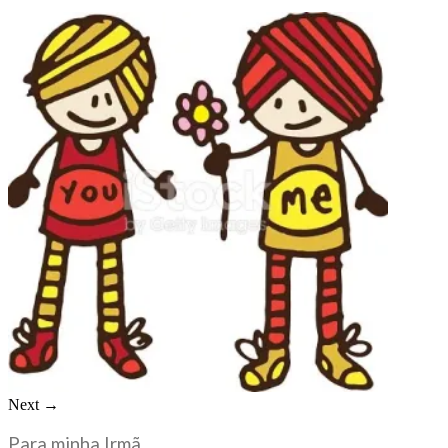
Next →
Para minha Irmã...