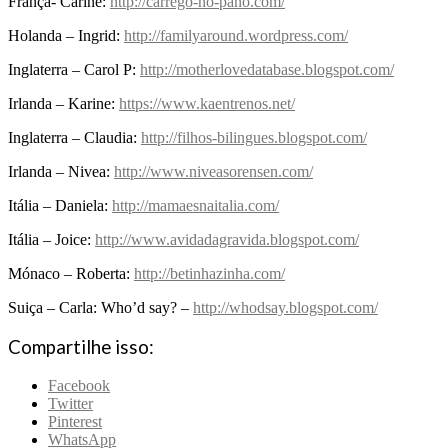
França- Carine:
http://carrego-no-pano.com/
Holanda – Ingrid:
http://familyaround.wordpress.com/
Inglaterra – Carol P:
http://motherlovedatabase.blogspot.com/
Irlanda – Karine:
https://www.kaentrenos.net/
Inglaterra – Claudia:
http://filhos-bilingues.blogspot.com/
Irlanda – Nivea:
http://www.niveasorensen.com/
Itália – Daniela:
http://mamaesnaitalia.com/
Itália – Joice:
http://www.avidadagravida.blogspot.com/
Mónaco – Roberta:
http://betinhazinha.com/
Suiça – Carla: Who’d say? –
http://whodsay.blogspot.com/
Compartilhe isso:
Facebook
Twitter
Pinterest
WhatsApp