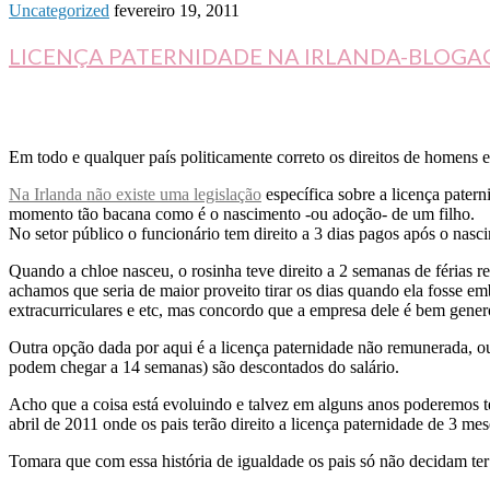
Uncategorized
fevereiro 19, 2011
LICENÇA PATERNIDADE NA IRLANDA-BLOGA
Em todo e qualquer país politicamente correto os direitos de homens 
Na Irlanda não existe uma legislação
específica sobre a licença pater
momento tão bacana como é o nascimento -ou adoção- de um filho.
No setor público o funcionário tem direito a 3 dias pagos após o nasc
Quando a chloe nasceu, o rosinha teve direito a 2 semanas de férias 
achamos que seria de maior proveito tirar os dias quando ela fosse em
extracurriculares e etc, mas concordo que a empresa dele é bem genero
Outra opção dada por aqui é a licença paternidade não remunerada, ou s
podem chegar a 14 semanas) são descontados do salário.
Acho que a coisa está evoluindo e talvez em alguns anos poderemos t
abril de 2011 onde os pais terão direito a licença paternidade de 3 
Tomara que com essa história de igualdade os pais só não decidam ter